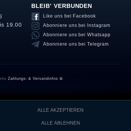
BLEIB' VERBUNDEN
6
Like uns bei Facebook
is 19.00
Abonniere uns bei Instagram
Abonniere uns bei Whatsapp
Abonniere uns bei Telegram
iehe
Zahlungs- & Versandinfos ⧉
E setzt automatische und manuelle Maßnahmen ein, um
ALLE AKZEPTIEREN
önnten von Verbrauchern stammen, die die Ware oder
ngen verifizieren und über die erfolgte Verifizierung im
ALLE ABLEHNEN