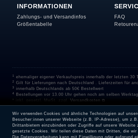
INFORMATIONEN
SERVI
Zahlungs- und Versandinfos
FAQ
Größentabelle
Retouren
1
ehemaliger eigener Verkaufspreis innerhalb der letzten 30
2
Gilt für Lieferungen nach Deutschland . Lieferzeiten für a
3
innerhalb Deutschlands ab 50€ Bestellwert
4
Bestellungen vor 13.00 Uhr gehen noch am selben Werktag
* inkl. gesetzl. MwSt. zzgl.
Versandkosten ⧉
** Unser Unternehmen sammelt über die unabhängigen Di
Bewertungen zu verifizieren.
Informationen zur Echtheit vo
Wir verwenden Cookies und ähnliche Technologien auf unse
Eine Überprüfung der Bewertungen durch Shopauskunft hat v
Besucher:innen unserer Webseite (z.B. IP-Adresse), um z.B.
Dienstleistungen gar nicht erworben oder genutzt haben. Nach
Drittanbietern einzubinden oder Zugriffe auf unsere Website 
Shop informieren.
gesetzte Cookies. Wir teilen diese Daten mit Dritten, die wi
Die Datenverarbeitung kann mit Einwilligung oder aufgrund 