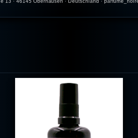
aße 13 · 46145 Oberhausen · Deutschland · parfume_noir