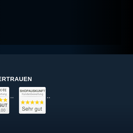
VERTRAUEN
**
**