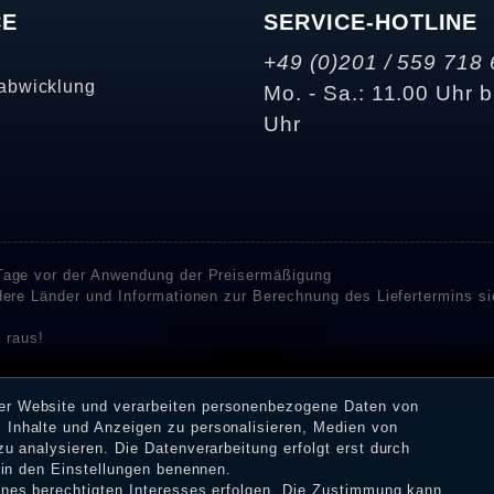
CE
SERVICE-HOTLINE
+49 (0)201 / 559 718 
abwicklung
Mo. - Sa.: 11.00 Uhr b
Uhr
 Tage vor der Anwendung der Preisermäßigung
ndere Länder und Informationen zur Berechnung des Liefertermins s
 raus!
enstleister SHOPVOTE und SHOPAUSKUNFT Bewertungen. SHOPVOT
n Kundenbewertungen auf SHOPVOTE finden Sie hier. ⧉
rer Website und verarbeiten personenbezogene Daten von
or deren Veröffentlichung nicht stattgefunden. Die Bewertungen k
 Inhalte und Anzeigen zu personalisieren, Medien von
 Erhalt einer Benachrichtigungs-E-Mail können Händler die Bewertu
zu analysieren. Die Datenverarbeitung erfolgt erst durch
r in den Einstellungen benennen.
eines berechtigten Interesses erfolgen. Die Zustimmung kann