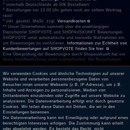
3
innerhalb Deutschlands ab 50€ Bestellwert
4
Bestellungen vor 13.00 Uhr gehen noch am selben Werktag
raus!
* inkl. gesetzl. MwSt. zzgl.
Versandkosten ⧉
** Unser Unternehmen sammelt über die unabhängigen
Dienstleister SHOPVOTE und SHOPAUSKUNFT Bewertungen.
SHOPVOTE setzt automatische und manuelle Maßnahmen ein,
um Bewertungen zu verifizieren.
Informationen zur Echtheit von
Kundenbewertungen auf SHOPVOTE finden Sie hier. ⧉
Eine Überprüfung der Bewertungen durch Shopauskunft hat vor
deren Veröffentlichung nicht stattgefunden. Die Bewertungen
könnten von Verbrauchern stammen, die die Ware oder
Dienstleistungen gar nicht erworben oder genutzt haben. Nach
Wir verwenden Cookies und ähnliche Technologien auf unserer
Erhalt einer Benachrichtigungs-E-Mail können Händler die
Website und verarbeiten personenbezogene Daten von
Bewertungen verifizieren und über die erfolgte Verifizierung im
Besucher:innen unserer Webseite (z.B. IP-Adresse), um z.B.
Shop informieren.
Inhalte und Anzeigen zu personalisieren, Medien von
Drittanbietern einzubinden oder Zugriffe auf unsere Website zu
analysieren. Die Datenverarbeitung erfolgt erst durch gesetzte
Cookies. Wir teilen diese Daten mit Dritten, die wir in den
Impressum
Einstellungen benennen.
Die Datenverarbeitung kann mit Einwilligung oder aufgrund eines
berechtigten Interesses erfolgen. Die Zustimmung kann erteilt
oder abgelehnt werden. Es besteht das Recht, nicht