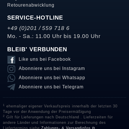
Retourenabwicklung
SERVICE-HOTLINE
+49 (0)201 / 559 718 6
Mo. - Sa.: 11.00 Uhr bis 19.00 Uhr
BLEIB' VERBUNDEN
Like uns bei Facebook
Abonniere uns bei Instagram
Abonniere uns bei Whatsapp
Abonniere uns bei Telegram
1
ehemaliger eigener Verkaufspreis innerhalb der letzten 30
Tage vor der Anwendung der Preisermäßigung
2
Gilt für Lieferungen nach Deutschland . Lieferzeiten für
andere Länder und Informationen zur Berechnung des
Liefertermins siehe
Zahlungs- & Versandinfos ⧉