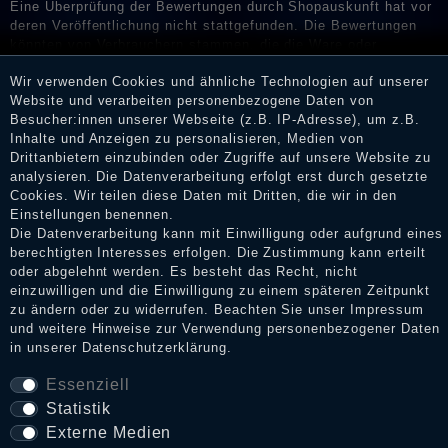
Eine Überprüfung der Bewertungen durch Shopauskunft hat vor
deren Veröffentlichung nicht stattgefunden. Die Bewertungen
könnten von Verbrauchern stammen, die die Ware oder
Dienstleistungen gar nicht erworben oder genutzt haben. Nach
Wir verwenden Cookies und ähnliche Technologien auf unserer
Erhalt einer Benachrichtigungs-E-Mail können Händler die
Website und verarbeiten personenbezogene Daten von
Bewertungen verifizieren und über die erfolgte Verifizierung im
Besucher:innen unserer Webseite (z.B. IP-Adresse), um z.B.
Shop informieren.
Inhalte und Anzeigen zu personalisieren, Medien von
Drittanbietern einzubinden oder Zugriffe auf unsere Website zu
analysieren. Die Datenverarbeitung erfolgt erst durch gesetzte
Cookies. Wir teilen diese Daten mit Dritten, die wir in den
Impressum
Einstellungen benennen.
Die Datenverarbeitung kann mit Einwilligung oder aufgrund eines
berechtigten Interesses erfolgen. Die Zustimmung kann erteilt
oder abgelehnt werden. Es besteht das Recht, nicht
Daten­schutz­erklärung
einzuwilligen und die Einwilligung zu einem späteren Zeitpunkt
zu ändern oder zu widerrufen. Beachten Sie unser
Impressum
und weitere Hinweise zur Verwendung personenbezogener Daten
AGB
in unserer
Daten­schutz­erklärung
.
Essenziell
Statistik
Widerrufs­recht
Externe Medien