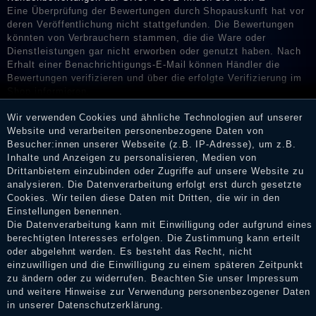
Eine Überprüfung der Bewertungen durch Shopauskunft hat vor
deren Veröffentlichung nicht stattgefunden. Die Bewertungen
könnten von Verbrauchern stammen, die die Ware oder
Dienstleistungen gar nicht erworben oder genutzt haben. Nach
Erhalt einer Benachrichtigungs-E-Mail können Händler die
Bewertungen verifizieren und über die erfolgte Verifizierung im
Shop informieren.
Wir verwenden Cookies und ähnliche Technologien auf unserer
Website und verarbeiten personenbezogene Daten von
Besucher:innen unserer Webseite (z.B. IP-Adresse), um z.B.
Impressum
Inhalte und Anzeigen zu personalisieren, Medien von
Drittanbietern einzubinden oder Zugriffe auf unsere Website zu
analysieren. Die Datenverarbeitung erfolgt erst durch gesetzte
Cookies. Wir teilen diese Daten mit Dritten, die wir in den
Daten­schutz­erklärung
Einstellungen benennen.
Die Datenverarbeitung kann mit Einwilligung oder aufgrund eines
berechtigten Interesses erfolgen. Die Zustimmung kann erteilt
AGB
oder abgelehnt werden. Es besteht das Recht, nicht
einzuwilligen und die Einwilligung zu einem späteren Zeitpunkt
zu ändern oder zu widerrufen. Beachten Sie unser
Impressum
und weitere Hinweise zur Verwendung personenbezogener Daten
Widerrufs­recht
in unserer
Daten­schutz­erklärung
.