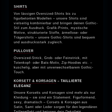
SHIRTS
Von lässigen Oversized-Shirts bis zu
figurbetonten Modellen – unsere Shirts sind
vielseitig kombinierbar und bringen deinen Gothic-
Stil zum Ausdruck. Grafik-Prints, mystische
Motive, strukturierte Stoffe, ärmellose- oder
Trägershirts – unsere Gothic-Shirts sind bequem
und ausdrucksstark zugleich.
PULLOVER
Oversized-Strick, Grob- oder Feinstrick, mit
Totenkopf- oder Bats-Motiv, Zip-Hoodies etc. –
kuschelig, aber mit unverwechselbarem Gothic-
Touch.
KORSETT & KORSAGEN
– TAILLIERTE
ELEGANZ
Unsere Korsetts und Korsagen sind mehr als nur
Kleidung – sie sind ein Statement. Figurformend,
sexy, dramatisch – Corsets & Korsagen aus
Satin, Samt oder Leder sorgen für den legendären
Tailleneffekt und betonen dein Dekolleté.