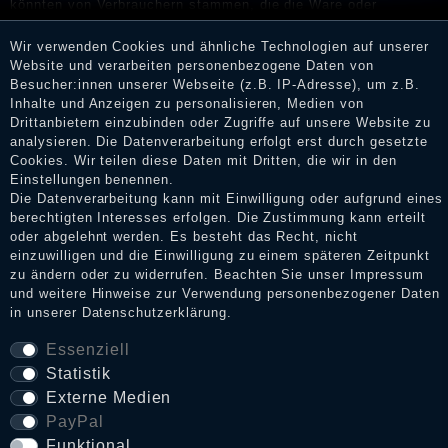
könnten von Verbrauchern stammen, die die Ware oder
Dienstleistungen gar nicht erworben oder genutzt haben. Nach
Erhalt einer Benachrichtigungs-E-Mail können Händler die
Wir verwenden Cookies und ähnliche Technologien auf unserer
Bewertungen verifizieren und über die erfolgte Verifizierung im
Website und verarbeiten personenbezogene Daten von
Shop informieren.
Besucher:innen unserer Webseite (z.B. IP-Adresse), um z.B.
Inhalte und Anzeigen zu personalisieren, Medien von
Drittanbietern einzubinden oder Zugriffe auf unsere Website zu
analysieren. Die Datenverarbeitung erfolgt erst durch gesetzte
Cookies. Wir teilen diese Daten mit Dritten, die wir in den
Impressum
Einstellungen benennen.
Die Datenverarbeitung kann mit Einwilligung oder aufgrund eines
berechtigten Interesses erfolgen. Die Zustimmung kann erteilt
Daten­schutz­erklärung
oder abgelehnt werden. Es besteht das Recht, nicht
einzuwilligen und die Einwilligung zu einem späteren Zeitpunkt
zu ändern oder zu widerrufen. Beachten Sie unser
Impressum
und weitere Hinweise zur Verwendung personenbezogener Daten
AGB
in unserer
Daten­schutz­erklärung
.
Essenziell
Statistik
Widerrufs­recht
Externe Medien
PayPal
VERTRAG WIDERRUFEN
Funktional