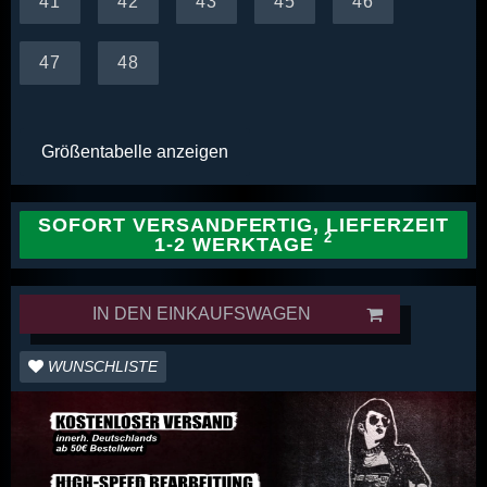
41
42
43
45
46
47
48
Größentabelle anzeigen
SOFORT VERSANDFERTIG, LIEFERZEIT
1-2 WERKTAGE
IN DEN EINKAUFSWAGEN
WUNSCHLISTE