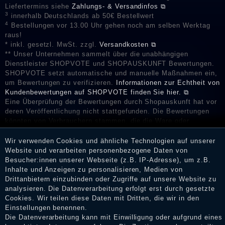
Liefertermins siehe
Zahlungs- & Versandinfos ⧉
3
innerhalb Deutschlands ab 50€ Bestellwert
4
Bestellungen vor 13.00 Uhr gehen noch am selben Werktag
raus!
* inkl. gesetzl. MwSt. zzgl.
Versandkosten ⧉
** Unser Unternehmen sammelt über die unabhängigen
Dienstleister SHOPVOTE und SHOPAUSKUNFT Bewertungen.
SHOPVOTE setzt automatische und manuelle Maßnahmen ein,
um Bewertungen zu verifizieren.
Informationen zur Echtheit von
Kundenbewertungen auf SHOPVOTE finden Sie hier. ⧉
Eine Überprüfung der Bewertungen durch Shopauskunft hat vor
deren Veröffentlichung nicht stattgefunden. Die Bewertungen
könnten von Verbrauchern stammen, die die Ware oder
Dienstleistungen gar nicht erworben oder genutzt haben. Nach
Erhalt einer Benachrichtigungs-E-Mail können Händler die
Wir verwenden Cookies und ähnliche Technologien auf unserer
Bewertungen verifizieren und über die erfolgte Verifizierung im
Website und verarbeiten personenbezogene Daten von
Shop informieren.
Besucher:innen unserer Webseite (z.B. IP-Adresse), um z.B.
Inhalte und Anzeigen zu personalisieren, Medien von
Drittanbietern einzubinden oder Zugriffe auf unsere Website zu
analysieren. Die Datenverarbeitung erfolgt erst durch gesetzte
Cookies. Wir teilen diese Daten mit Dritten, die wir in den
Impressum
Einstellungen benennen.
Die Datenverarbeitung kann mit Einwilligung oder aufgrund eines