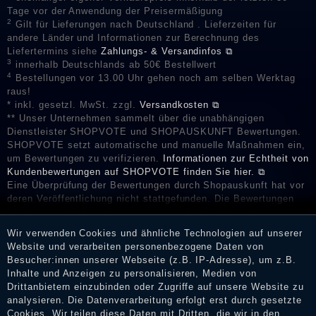
Tage vor der Anwendung der Preisermäßigung
2
Gilt für Lieferungen nach Deutschland . Lieferzeiten für
andere Länder und Informationen zur Berechnung des
Liefertermins siehe
Zahlungs- & Versandinfos ⧉
3
innerhalb Deutschlands ab 50€ Bestellwert
4
Bestellungen vor 13.00 Uhr gehen noch am selben Werktag
raus!
* inkl. gesetzl. MwSt. zzgl.
Versandkosten ⧉
** Unser Unternehmen sammelt über die unabhängigen
Dienstleister SHOPVOTE und SHOPAUSKUNFT Bewertungen.
SHOPVOTE setzt automatische und manuelle Maßnahmen ein,
um Bewertungen zu verifizieren.
Informationen zur Echtheit von
Kundenbewertungen auf SHOPVOTE finden Sie hier. ⧉
Eine Überprüfung der Bewertungen durch Shopauskunft hat vor
deren Veröffentlichung nicht stattgefunden. Die Bewertungen
könnten von Verbrauchern stammen, die die Ware oder
Dienstleistungen gar nicht erworben oder genutzt haben. Nach
Wir verwenden Cookies und ähnliche Technologien auf unserer
Erhalt einer Benachrichtigungs-E-Mail können Händler die
Website und verarbeiten personenbezogene Daten von
Bewertungen verifizieren und über die erfolgte Verifizierung im
Besucher:innen unserer Webseite (z.B. IP-Adresse), um z.B.
Shop informieren.
Inhalte und Anzeigen zu personalisieren, Medien von
Drittanbietern einzubinden oder Zugriffe auf unsere Website zu
analysieren. Die Datenverarbeitung erfolgt erst durch gesetzte
Cookies. Wir teilen diese Daten mit Dritten, die wir in den