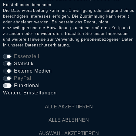
Impressum
Einstellungen benennen.
Die Datenverarbeitung kann mit Einwilligung oder aufgrund eines
berechtigten Interesses erfolgen. Die Zustimmung kann erteilt
oder abgelehnt werden. Es besteht das Recht, nicht
Daten­schutz­erklärung
einzuwilligen und die Einwilligung zu einem späteren Zeitpunkt
zu ändern oder zu widerrufen. Beachten Sie unser
Impressum
und weitere Hinweise zur Verwendung personenbezogener Daten
in unserer
Daten­schutz­erklärung
.
AGB
Essenziell
Statistik
Widerrufs­recht
Externe Medien
PayPal
VERTRAG WIDERRUFEN
Funktional
Weitere Einstellungen
Kontakt
ALLE AKZEPTIEREN
ALLE ABLEHNEN
© Copyright 2026 Dark Ages Glasche & Kuczwalska GbR
AUSWAHL AKZEPTIEREN