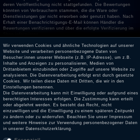
deren Veröffentlichung nicht stattgefunden. Die Bewertungen
könnten von Verbrauchern stammen, die die Ware oder
Dienstleistungen gar nicht erworben oder genutzt haben. Nach
Erhalt einer Benachrichtigungs-E-Mail können Händler die
Bewertungen verifizieren und über die erfolgte Verifizierung im
Shop informieren.
Wir verwenden Cookies und ähnliche Technologien auf unserer
Website und verarbeiten personenbezogene Daten von
Besucher:innen unserer Webseite (z.B. IP-Adresse), um z.B.
Impressum
Inhalte und Anzeigen zu personalisieren, Medien von
Drittanbietern einzubinden oder Zugriffe auf unsere Website zu
analysieren. Die Datenverarbeitung erfolgt erst durch gesetzte
Cookies. Wir teilen diese Daten mit Dritten, die wir in den
Daten­schutz­erklärung
Einstellungen benennen.
Die Datenverarbeitung kann mit Einwilligung oder aufgrund eines
berechtigten Interesses erfolgen. Die Zustimmung kann erteilt
AGB
oder abgelehnt werden. Es besteht das Recht, nicht
einzuwilligen und die Einwilligung zu einem späteren Zeitpunkt
zu ändern oder zu widerrufen. Beachten Sie unser
Impressum
und weitere Hinweise zur Verwendung personenbezogener Daten
Widerrufs­recht
in unserer
Daten­schutz­erklärung
.