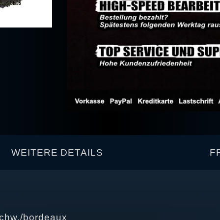
WEITERE DETAILS
F
 schw./bordeaux