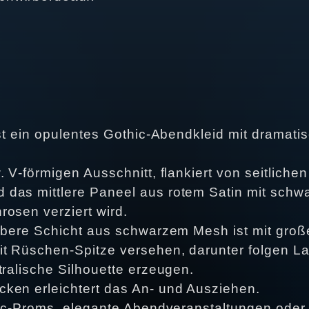
s
ist ein opulentes Gothic‑Abendkleid mit dramat
. V‑förmigen Ausschnitt, flankiert von seitlich
das mittlere Paneel aus rotem Satin mit schwa
osen verziert wird.
 obere Schicht aus schwarzem Mesh ist mit gro
t Rüschen‑Spitze versehen, darunter folgen La
tralische Silhouette erzeugen.
ken erleichtert das An- und Ausziehen.
thic‑Proms, elegante Abendveranstaltungen oder