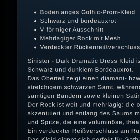
Bodenlanges Gothic‑Prom‑Kleid
Schwarz und bordeauxrot
V‑förmiger Ausschnitt
Mehrlagiger Rock mit Mesh
Verdeckter Rückenreißverschlus
Sinister - Dark Dramatic Dress Kleid 
Schwarz und dunklem Bordeauxrot.
Das Oberteil zeigt einen diamant‑ bzw
stretchigem schwarzen Samt, während 
samtigen Bändern sowie kleinen Satinr
Der Rock ist weit und mehrlagig: die
akzentuiert und entlang des Saums mi
und Spitze, die eine voluminöse, thea
Ein verdeckter Reißverschluss am Rüc
Das Kleid eignet sich perfekt für Go