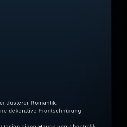
ler düsterer Romantik.
ine dekorative Frontschnürung
 Design einen Hauch von Theatralik.