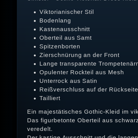
Viktorianischer Stil
Bodenlang
Kastenausschnitt
Oberteil aus Samt
Spitzenborten
Zierschnürung an der Front
Lange transparente Trompetenär
Opulenter Rockteil aus Mesh
Unterrock aus Satin
Reißverschluss auf der Rückseit
Tailliert
Ein majestätisches Gothic-Kleid im vik
Das figurbetonte Oberteil aus schwar
veredelt.
Der kastige Ausschnitt und die lange