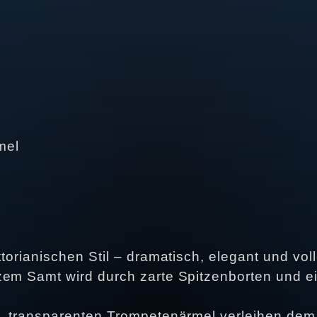
mel
e
torianischen Stil – dramatisch, elegant und vol
zem Samt wird durch zarte Spitzenborten und e
n, transparenten Trompetenärmel verleihen dem