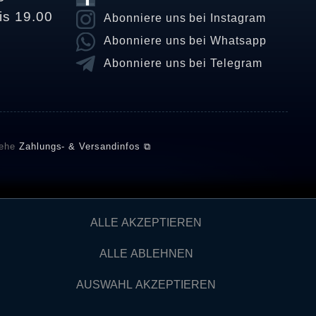
is 19.00
Abonniere uns bei Instagram
Abonniere uns bei Whatsapp
Abonniere uns bei Telegram
iehe
Zahlungs- & Versandinfos ⧉
E setzt automatische und manuelle Maßnahmen ein, um
ALLE AKZEPTIEREN
önnten von Verbrauchern stammen, die die Ware oder
ngen verifizieren und über die erfolgte Verifizierung im
ALLE ABLEHNEN
AUSWAHL AKZEPTIEREN
Kontakt
IDERRUFEN