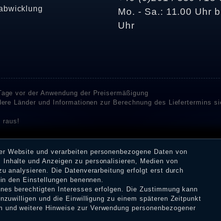
abwicklung
Mo. - Sa.: 11.00 Uhr b
Uhr
 Tage vor der Anwendung der Preisermäßigung
ndere Länder und Informationen zur Berechnung des Liefertermins s
 raus!
enstleister SHOPVOTE und SHOPAUSKUNFT Bewertungen. SHOPVOT
n Kundenbewertungen auf SHOPVOTE finden Sie hier. ⧉
rer Website und verarbeiten personenbezogene Daten von
or deren Veröffentlichung nicht stattgefunden. Die Bewertungen k
 Inhalte und Anzeigen zu personalisieren, Medien von
 Erhalt einer Benachrichtigungs-E-Mail können Händler die Bewertu
zu analysieren. Die Datenverarbeitung erfolgt erst durch
r in den Einstellungen benennen.
eines berechtigten Interesses erfolgen. Die Zustimmung kann
inzuwilligen und die Einwilligung zu einem späteren Zeitpunkt
m
und weitere Hinweise zur Verwendung personenbezogener
tz­erklärung
AGB
Widerrufs­recht
VERTRAG W