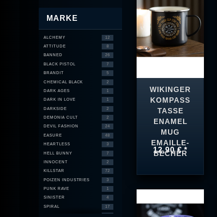
MARKE
ALCHEMY
12
ATTITUDE
8
BANNED
26
BLACK PISTOL
7
BRANDIT
5
CHEMICAL BLACK
2
WIKINGER
DARK AGES
1
KOMPASS
DARK IN LOVE
1
DARKSIDE
2
TASSE
DEMONIA CULT
2
ENAMEL
DEVIL FASHION
24
MUG
EASURE
48
EMAILLE-
HEARTLESS
3
12,90 € *
BECHER
HELL BUNNY
7
INNOCENT
2
KILLSTAR
72
POIZEN INDUSTRIES
3
PUNK RAVE
1
SINISTER
4
SPIRAL
17
T.U.K.
6