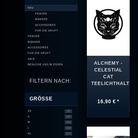
NEU
FRAUEN
MÄNNER
ACCESSOIRES
FÜR DIE GRUFT
FRAUEN
MÄNNER
ACCESSOIRES
FÜR DIE GRUFT
SALE
ALCHEMY -
BESUCHE UNS IN ESSEN
CELESTIAL
CAT
FILTERN NACH:
TEELICHTHALTER
GRÖSSE
16,90 € *
XS
72
S
147
M
161
L
152
XL
177