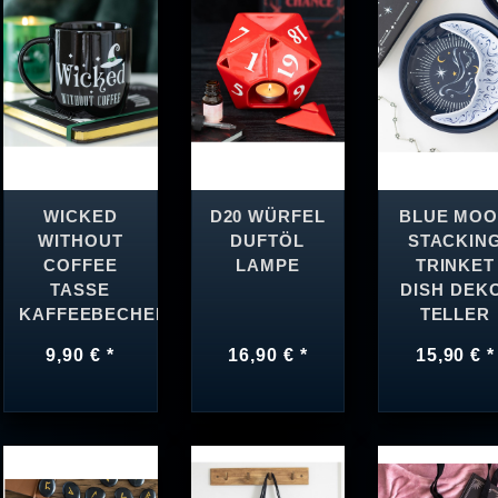
WICKED
D20 WÜRFEL
BLUE MO
WITHOUT
DUFTÖL
STACKIN
COFFEE
LAMPE
TRINKET
TASSE
DISH DEK
KAFFEEBECHER
TELLER
9,90 € *
16,90 € *
15,90 € *