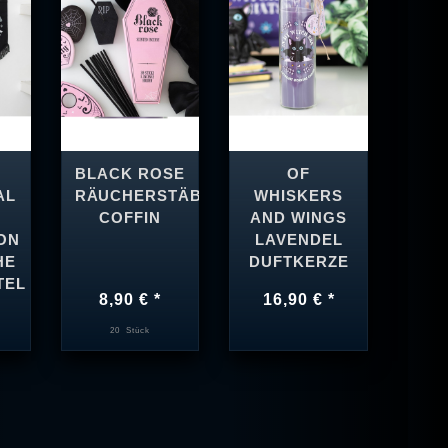
T
BLACK ROSE
OF
AL
RÄUCHERSTÄBCHEN
WHISKERS
COFFIN
AND WINGS
ON
LAVENDEL
HE
DUFTKERZE
TEL
8,90 € *
16,90 € *
20
Stück