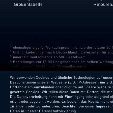
Größentabelle
Retouren
1
ehemaliger eigener Verkaufspreis innerhalb der letzten 30
2
Gilt für Lieferungen nach Deutschland . Lieferzeiten für a
3
innerhalb Deutschlands ab 50€ Bestellwert
4
Bestellungen vor 13.00 Uhr gehen noch am selben Werktag
* inkl. gesetzl. MwSt. zzgl.
Versandkosten ⧉
** Unser Unternehmen sammelt über die unabhängigen Di
Bewertungen zu verifizieren.
Informationen zur Echtheit vo
Wir verwenden Cookies und ähnliche Technologien auf unse
Eine Überprüfung der Bewertungen durch Shopauskunft hat v
Besucher:innen unserer Webseite (z.B. IP-Adresse), um z.B.
Dienstleistungen gar nicht erworben oder genutzt haben. Nach
Drittanbietern einzubinden oder Zugriffe auf unsere Website 
Shop informieren.
gesetzte Cookies. Wir teilen diese Daten mit Dritten, die wi
Die Datenverarbeitung kann mit Einwilligung oder aufgrund 
erteilt oder abgelehnt werden. Es besteht das Recht, nicht e
zu ändern oder zu widerrufen. Beachten Sie unser
Impressu
Impressum
Daten­schu
Daten in unserer
Daten­schutz­erklärung
.