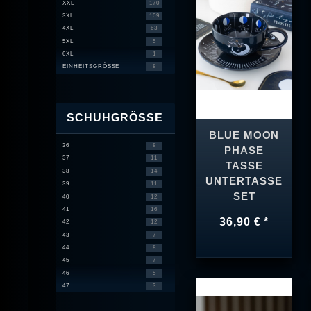
XXL
170
3XL
109
4XL
63
5XL
5
6XL
1
EINHEITSGRÖSSE
8
SCHUHGRÖSSE
BLUE MOON
36
8
PHASE
37
11
TASSE
38
14
UNTERTASSE
39
11
SET
40
12
41
16
36,90 € *
42
12
43
7
44
8
45
7
46
5
47
3