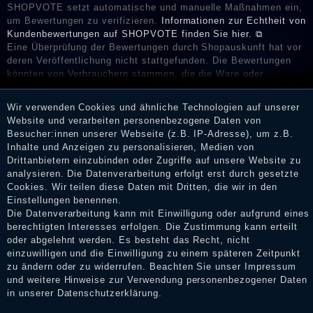
SHOPVOTE setzt automatische und manuelle Maßnahmen ein,
um Bewertungen zu verifizieren.
Informationen zur Echtheit von
Kundenbewertungen auf SHOPVOTE finden Sie hier. ⧉
Eine Überprüfung der Bewertungen durch Shopauskunft hat vor
deren Veröffentlichung nicht stattgefunden. Die Bewertungen
könnten von Verbrauchern stammen, die die Ware oder
Dienstleistungen gar nicht erworben oder genutzt haben. Nach
Erhalt einer Benachrichtigungs-E-Mail können Händler die
Wir verwenden Cookies und ähnliche Technologien auf unserer
Bewertungen verifizieren und über die erfolgte Verifizierung im
Website und verarbeiten personenbezogene Daten von
Shop informieren.
Besucher:innen unserer Webseite (z.B. IP-Adresse), um z.B.
Inhalte und Anzeigen zu personalisieren, Medien von
Drittanbietern einzubinden oder Zugriffe auf unsere Website zu
analysieren. Die Datenverarbeitung erfolgt erst durch gesetzte
Impressum
Cookies. Wir teilen diese Daten mit Dritten, die wir in den
Einstellungen benennen.
Die Datenverarbeitung kann mit Einwilligung oder aufgrund eines
berechtigten Interesses erfolgen. Die Zustimmung kann erteilt
Daten­schutz­erklärung
oder abgelehnt werden. Es besteht das Recht, nicht
einzuwilligen und die Einwilligung zu einem späteren Zeitpunkt
zu ändern oder zu widerrufen. Beachten Sie unser
Impressum
und weitere Hinweise zur Verwendung personenbezogener Daten
AGB
in unserer
Daten­schutz­erklärung
.