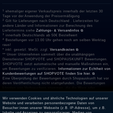
1
ehemaliger eigener Verkaufspreis innerhalb der letzten 30
Tage vor der Anwendung der Preisermäßigung
2
Gilt für Lieferungen nach Deutschland . Lieferzeiten für
andere Länder und Informationen zur Berechnung des
Liefertermins siehe
Zahlungs- & Versandinfos ⧉
3
innerhalb Deutschlands ab 50€ Bestellwert
4
Bestellungen vor 13.00 Uhr gehen noch am selben Werktag
raus!
* inkl. gesetzl. MwSt. zzgl.
Versandkosten ⧉
** Unser Unternehmen sammelt über die unabhängigen
Dienstleister SHOPVOTE und SHOPAUSKUNFT Bewertungen.
SHOPVOTE setzt automatische und manuelle Maßnahmen ein,
um Bewertungen zu verifizieren.
Informationen zur Echtheit von
Kundenbewertungen auf SHOPVOTE finden Sie hier. ⧉
Eine Überprüfung der Bewertungen durch Shopauskunft hat vor
deren Veröffentlichung nicht stattgefunden. Die Bewertungen
könnten von Verbrauchern stammen, die die Ware oder
Dienstleistungen gar nicht erworben oder genutzt haben. Nach
Erhalt einer Benachrichtigungs-E-Mail können Händler die
Wir verwenden Cookies und ähnliche Technologien auf unserer
Bewertungen verifizieren und über die erfolgte Verifizierung im
Website und verarbeiten personenbezogene Daten von
Shop informieren.
Besucher:innen unserer Webseite (z.B. IP-Adresse), um z.B.
Inhalte und Anzeigen zu personalisieren, Medien von