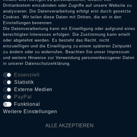
Drittanbietern einzubinden oder Zugriffe auf unsere Website zu
analysieren. Die Datenverarbeitung erfolgt erst durch gesetzte
Cookies. Wir teilen diese Daten mit Dritten, die wir in den
Impressum
Einstellungen benennen.
Die Datenverarbeitung kann mit Einwilligung oder aufgrund eines
berechtigten Interesses erfolgen. Die Zustimmung kann erteilt
Daten­schutz­erklärung
oder abgelehnt werden. Es besteht das Recht, nicht
einzuwilligen und die Einwilligung zu einem späteren Zeitpunkt
zu ändern oder zu widerrufen. Beachten Sie unser
Impressum
und weitere Hinweise zur Verwendung personenbezogener Daten
AGB
in unserer
Daten­schutz­erklärung
.
Essenziell
Statistik
Widerrufs­recht
Externe Medien
PayPal
VERTRAG WIDERRUFEN
Funktional
Weitere Einstellungen
Kontakt
ALLE AKZEPTIEREN
© Copyright 2026 Dark Ages Glasche & Kuczwalska GbR