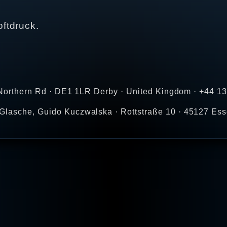
ftdruck.
at Northern Rd · DE1 1LR Derby · United Kingdom · +44 
Glasche, Guido Kuczwalska · Rottstraße 10 · 45127 Ess