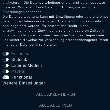
analysieren. Die Datenverarbeitung erfolgt erst durch gesetzte
Cookies. Wir teilen diese Daten mit Dritten, die wir in den
Impressum
Einstellungen benennen.
Die Datenverarbeitung kann mit Einwilligung oder aufgrund eines
berechtigten Interesses erfolgen. Die Zustimmung kann erteilt
oder abgelehnt werden. Es besteht das Recht, nicht
Daten­schutz­erklärung
einzuwilligen und die Einwilligung zu einem späteren Zeitpunkt
zu ändern oder zu widerrufen. Beachten Sie unser
Impressum
und weitere Hinweise zur Verwendung personenbezogener Daten
in unserer
Daten­schutz­erklärung
.
AGB
Essenziell
Statistik
Widerrufs­recht
Externe Medien
PayPal
VERTRAG WIDERRUFEN
Funktional
Weitere Einstellungen
Kontakt
ALLE AKZEPTIEREN
ALLE ABLEHNEN
© Copyright 2026 Dark Ages Glasche & Kuczwalska GbR