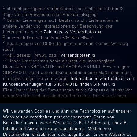
1
ehemaliger eigener Verkaufspreis innerhalb der letzten 30
Tage vor der Anwendung der Preisermäßigung
2
Gilt für Lieferungen nach Deutschland . Lieferzeiten für
andere Länder und Informationen zur Berechnung des
Liefertermins siehe
Zahlungs- & Versandinfos ⧉
3
innerhalb Deutschlands ab 50€ Bestellwert
4
Bestellungen vor 13.00 Uhr gehen noch am selben Werktag
raus!
* inkl. gesetzl. MwSt. zzgl.
Versandkosten ⧉
** Unser Unternehmen sammelt über die unabhängigen
Dienstleister SHOPVOTE und SHOPAUSKUNFT Bewertungen.
SHOPVOTE setzt automatische und manuelle Maßnahmen ein,
um Bewertungen zu verifizieren.
Informationen zur Echtheit von
Kundenbewertungen auf SHOPVOTE finden Sie hier. ⧉
Eine Überprüfung der Bewertungen durch Shopauskunft hat vor
deren Veröffentlichung nicht stattgefunden. Die Bewertungen
könnten von Verbrauchern stammen, die die Ware oder
Dienstleistungen gar nicht erworben oder genutzt haben. Nach
Wir verwenden Cookies und ähnliche Technologien auf unserer
Erhalt einer Benachrichtigungs-E-Mail können Händler die
Website und verarbeiten personenbezogene Daten von
Bewertungen verifizieren und über die erfolgte Verifizierung im
Besucher:innen unserer Webseite (z.B. IP-Adresse), um z.B.
Shop informieren.
Inhalte und Anzeigen zu personalisieren, Medien von
Drittanbietern einzubinden oder Zugriffe auf unsere Website zu