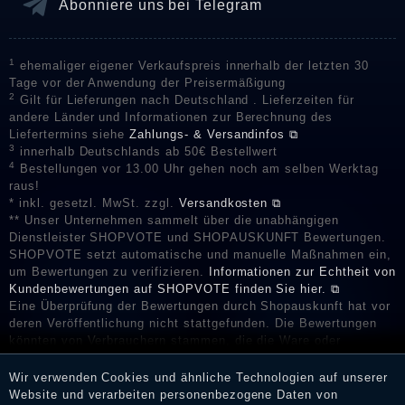
Abonniere uns bei Telegram
1
ehemaliger eigener Verkaufspreis innerhalb der letzten 30
Tage vor der Anwendung der Preisermäßigung
2
Gilt für Lieferungen nach Deutschland . Lieferzeiten für
andere Länder und Informationen zur Berechnung des
Liefertermins siehe
Zahlungs- & Versandinfos ⧉
3
innerhalb Deutschlands ab 50€ Bestellwert
4
Bestellungen vor 13.00 Uhr gehen noch am selben Werktag
raus!
* inkl. gesetzl. MwSt. zzgl.
Versandkosten ⧉
** Unser Unternehmen sammelt über die unabhängigen
Dienstleister SHOPVOTE und SHOPAUSKUNFT Bewertungen.
SHOPVOTE setzt automatische und manuelle Maßnahmen ein,
um Bewertungen zu verifizieren.
Informationen zur Echtheit von
Kundenbewertungen auf SHOPVOTE finden Sie hier. ⧉
Eine Überprüfung der Bewertungen durch Shopauskunft hat vor
deren Veröffentlichung nicht stattgefunden. Die Bewertungen
könnten von Verbrauchern stammen, die die Ware oder
Dienstleistungen gar nicht erworben oder genutzt haben. Nach
Erhalt einer Benachrichtigungs-E-Mail können Händler die
Wir verwenden Cookies und ähnliche Technologien auf unserer
Bewertungen verifizieren und über die erfolgte Verifizierung im
Website und verarbeiten personenbezogene Daten von