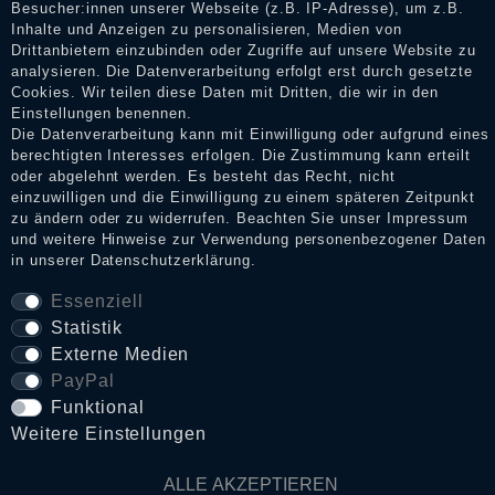
Shop informieren.
Besucher:innen unserer Webseite (z.B. IP-Adresse), um z.B.
Inhalte und Anzeigen zu personalisieren, Medien von
Drittanbietern einzubinden oder Zugriffe auf unsere Website zu
analysieren. Die Datenverarbeitung erfolgt erst durch gesetzte
Cookies. Wir teilen diese Daten mit Dritten, die wir in den
Impressum
Einstellungen benennen.
Die Datenverarbeitung kann mit Einwilligung oder aufgrund eines
berechtigten Interesses erfolgen. Die Zustimmung kann erteilt
Daten­schutz­erklärung
oder abgelehnt werden. Es besteht das Recht, nicht
einzuwilligen und die Einwilligung zu einem späteren Zeitpunkt
zu ändern oder zu widerrufen. Beachten Sie unser
Impressum
und weitere Hinweise zur Verwendung personenbezogener Daten
AGB
in unserer
Daten­schutz­erklärung
.
Essenziell
Statistik
Widerrufs­recht
Externe Medien
PayPal
VERTRAG WIDERRUFEN
Funktional
Weitere Einstellungen
Kontakt
ALLE AKZEPTIEREN