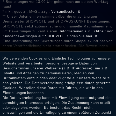
4
Bestellungen vor 13.00 Uhr gehen noch am selben Werktag
raus!
* inkl. gesetzl. MwSt. zzgl.
Versandkosten ⧉
** Unser Unternehmen sammelt über die unabhängigen
Dienstleister SHOPVOTE und SHOPAUSKUNFT Bewertungen.
SHOPVOTE setzt automatische und manuelle Maßnahmen ein,
um Bewertungen zu verifizieren.
Informationen zur Echtheit von
Kundenbewertungen auf SHOPVOTE finden Sie hier. ⧉
Eine Überprüfung der Bewertungen durch Shopauskunft hat vor
deren Veröffentlichung nicht stattgefunden. Die Bewertungen
könnten von Verbrauchern stammen, die die Ware oder
Dienstleistungen gar nicht erworben oder genutzt haben. Nach
Wir verwenden Cookies und ähnliche Technologien auf unserer
Erhalt einer Benachrichtigungs-E-Mail können Händler die
Website und verarbeiten personenbezogene Daten von
Bewertungen verifizieren und über die erfolgte Verifizierung im
Besucher:innen unserer Webseite (z.B. IP-Adresse), um z.B.
Shop informieren.
Inhalte und Anzeigen zu personalisieren, Medien von
Drittanbietern einzubinden oder Zugriffe auf unsere Website zu
analysieren. Die Datenverarbeitung erfolgt erst durch gesetzte
Cookies. Wir teilen diese Daten mit Dritten, die wir in den
Impressum
Einstellungen benennen.
Die Datenverarbeitung kann mit Einwilligung oder aufgrund eines
berechtigten Interesses erfolgen. Die Zustimmung kann erteilt
oder abgelehnt werden. Es besteht das Recht, nicht
Daten­schutz­erklärung
einzuwilligen und die Einwilligung zu einem späteren Zeitpunkt