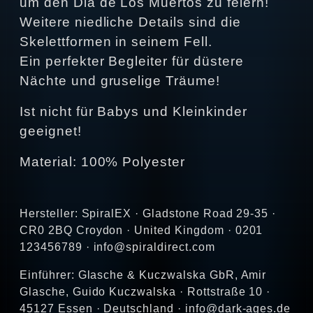
um den Dia de Los Muertos zu feiern!
Weitere niedliche Details sind die
Skelettformen in seinem Fell.
Ein perfekter Begleiter für düstere
Nächte und gruselige Träume!
Ist nicht für Babys und Kleinkinder
geeignet!
Material: 100% Polyester
Hersteller: SpiralEX · Gladstone Road 29-35 ·
CR0 2BQ Croydon · United Kingdom · 0201
123456789 · info@spiraldirect.com
Einführer: Glasche & Kuczwalska GbR, Amir
Glasche, Guido Kuczwalska · Rottstraße 10 ·
45127 Essen · Deutschland · info@dark-ages.de