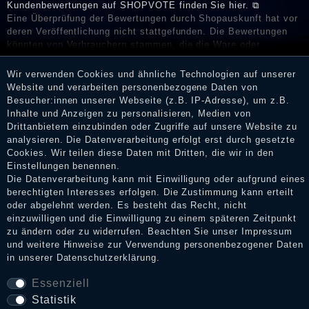
Kundenbewertungen auf SHOPVOTE finden Sie hier. ⧉
Eine Überprüfung der Bewertungen durch Shopauskunft hat vor
deren Veröffentlichung nicht stattgefunden. Die Bewertungen
könnten von Verbrauchern stammen, die die Ware oder
Dienstleistungen gar nicht erworben oder genutzt haben. Nach
Erhalt einer Benachrichtigungs-E-Mail können Händler die
Wir verwenden Cookies und ähnliche Technologien auf unserer
Bewertungen verifizieren und über die erfolgte Verifizierung im
Website und verarbeiten personenbezogene Daten von
Shop informieren.
Besucher:innen unserer Webseite (z.B. IP-Adresse), um z.B.
Inhalte und Anzeigen zu personalisieren, Medien von
Drittanbietern einzubinden oder Zugriffe auf unsere Website zu
analysieren. Die Datenverarbeitung erfolgt erst durch gesetzte
Cookies. Wir teilen diese Daten mit Dritten, die wir in den
Impressum
Einstellungen benennen.
Die Datenverarbeitung kann mit Einwilligung oder aufgrund eines
berechtigten Interesses erfolgen. Die Zustimmung kann erteilt
Daten­schutz­erklärung
oder abgelehnt werden. Es besteht das Recht, nicht
einzuwilligen und die Einwilligung zu einem späteren Zeitpunkt
zu ändern oder zu widerrufen. Beachten Sie unser
Impressum
und weitere Hinweise zur Verwendung personenbezogener Daten
AGB
in unserer
Daten­schutz­erklärung
.
Essenziell
Statistik
Widerrufs­recht