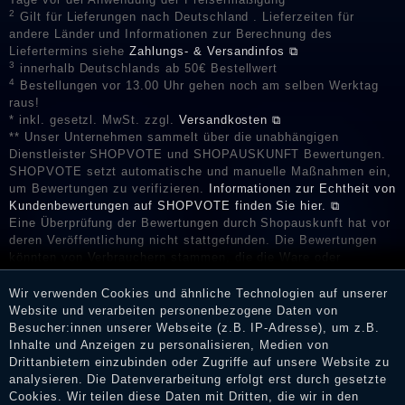
2
Gilt für Lieferungen nach Deutschland . Lieferzeiten für
andere Länder und Informationen zur Berechnung des
Liefertermins siehe
Zahlungs- & Versandinfos ⧉
3
innerhalb Deutschlands ab 50€ Bestellwert
4
Bestellungen vor 13.00 Uhr gehen noch am selben Werktag
raus!
* inkl. gesetzl. MwSt. zzgl.
Versandkosten ⧉
** Unser Unternehmen sammelt über die unabhängigen
Dienstleister SHOPVOTE und SHOPAUSKUNFT Bewertungen.
SHOPVOTE setzt automatische und manuelle Maßnahmen ein,
um Bewertungen zu verifizieren.
Informationen zur Echtheit von
Kundenbewertungen auf SHOPVOTE finden Sie hier. ⧉
Eine Überprüfung der Bewertungen durch Shopauskunft hat vor
deren Veröffentlichung nicht stattgefunden. Die Bewertungen
könnten von Verbrauchern stammen, die die Ware oder
Dienstleistungen gar nicht erworben oder genutzt haben. Nach
Erhalt einer Benachrichtigungs-E-Mail können Händler die
Wir verwenden Cookies und ähnliche Technologien auf unserer
Bewertungen verifizieren und über die erfolgte Verifizierung im
Website und verarbeiten personenbezogene Daten von
Shop informieren.
Besucher:innen unserer Webseite (z.B. IP-Adresse), um z.B.
Inhalte und Anzeigen zu personalisieren, Medien von
Drittanbietern einzubinden oder Zugriffe auf unsere Website zu
analysieren. Die Datenverarbeitung erfolgt erst durch gesetzte
Cookies. Wir teilen diese Daten mit Dritten, die wir in den
Impressum