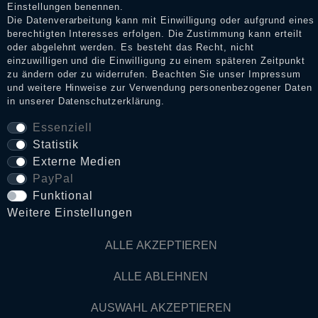
Einstellungen benennen.
Die Datenverarbeitung kann mit Einwilligung oder aufgrund eines
berechtigten Interesses erfolgen. Die Zustimmung kann erteilt
Daten­schutz­erklärung
oder abgelehnt werden. Es besteht das Recht, nicht
einzuwilligen und die Einwilligung zu einem späteren Zeitpunkt
zu ändern oder zu widerrufen. Beachten Sie unser
Impressum
und weitere Hinweise zur Verwendung personenbezogener Daten
AGB
in unserer
Daten­schutz­erklärung
.
Essenziell
Statistik
Widerrufs­recht
Externe Medien
PayPal
VERTRAG WIDERRUFEN
Funktional
Weitere Einstellungen
Kontakt
ALLE AKZEPTIEREN
© Copyright 2026 Dark Ages Glasche & Kuczwalska GbR
ALLE ABLEHNEN
AUSWAHL AKZEPTIEREN