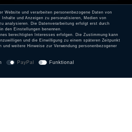
rer Website und verarbeiten personenbezogene Daten von
23,90 €
 Inhalte und Anzeigen zu personalisieren, Medien von
zu analysieren. Die Datenverarbeitung erfolgt erst durch
15,90 € *
r in den Einstellungen benennen.
eines berechtigten Interesses erfolgen. Die Zustimmung kann
inzuwilligen und die Einwilligung zu einem späteren Zeitpunkt
m
und weitere Hinweise zur Verwendung personenbezogener
n
PayPal
Funktional
SICHERHEIT UND 