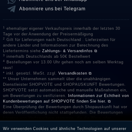
Abonniere uns bei Telegram
1
ehemaliger eigener Verkaufspreis innerhalb der letzten 30
Tage vor der Anwendung der Preisermäßigung
2
Gilt für Lieferungen nach Deutschland . Lieferzeiten für
andere Länder und Informationen zur Berechnung des
Liefertermins siehe
Zahlungs- & Versandinfos ⧉
3
innerhalb Deutschlands ab 50€ Bestellwert
4
Bestellungen vor 13.00 Uhr gehen noch am selben Werktag
raus!
* inkl. gesetzl. MwSt. zzgl.
Versandkosten ⧉
** Unser Unternehmen sammelt über die unabhängigen
Dienstleister SHOPVOTE und SHOPAUSKUNFT Bewertungen.
SHOPVOTE setzt automatische und manuelle Maßnahmen ein,
um Bewertungen zu verifizieren.
Informationen zur Echtheit von
Kundenbewertungen auf SHOPVOTE finden Sie hier. ⧉
Eine Überprüfung der Bewertungen durch Shopauskunft hat vor
deren Veröffentlichung nicht stattgefunden. Die Bewertungen
könnten von Verbrauchern stammen, die die Ware oder
Dienstleistungen gar nicht erworben oder genutzt haben. Nach
Wir verwenden Cookies und ähnliche Technologien auf unserer
Erhalt einer Benachrichtigungs-E-Mail können Händler die