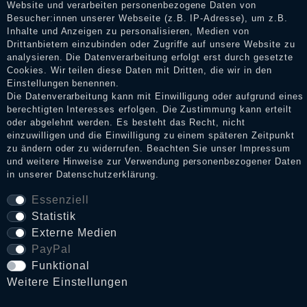
Website und verarbeiten personenbezogene Daten von
Bewertungen verifizieren und über die erfolgte Verifizierung im
Besucher:innen unserer Webseite (z.B. IP-Adresse), um z.B.
Shop informieren.
Inhalte und Anzeigen zu personalisieren, Medien von
Drittanbietern einzubinden oder Zugriffe auf unsere Website zu
analysieren. Die Datenverarbeitung erfolgt erst durch gesetzte
Cookies. Wir teilen diese Daten mit Dritten, die wir in den
Impressum
Einstellungen benennen.
Die Datenverarbeitung kann mit Einwilligung oder aufgrund eines
berechtigten Interesses erfolgen. Die Zustimmung kann erteilt
oder abgelehnt werden. Es besteht das Recht, nicht
Daten­schutz­erklärung
einzuwilligen und die Einwilligung zu einem späteren Zeitpunkt
zu ändern oder zu widerrufen. Beachten Sie unser
Impressum
und weitere Hinweise zur Verwendung personenbezogener Daten
AGB
in unserer
Daten­schutz­erklärung
.
Essenziell
Statistik
Widerrufs­recht
Externe Medien
PayPal
VERTRAG WIDERRUFEN
Funktional
Weitere Einstellungen
Kontakt