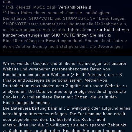
raus!
* inkl. gesetzl. MwSt. zzgl.
Versandkosten ⧉
** Unser Unternehmen sammelt über die unabhängigen
Dienstleister SHOPVOTE und SHOPAUSKUNFT Bewertungen.
SHOPVOTE setzt automatische und manuelle Maßnahmen ein,
um Bewertungen zu verifizieren.
Informationen zur Echtheit von
Kundenbewertungen auf SHOPVOTE finden Sie hier. ⧉
Eine Überprüfung der Bewertungen durch Shopauskunft hat vor
deren Veröffentlichung nicht stattgefunden. Die Bewertungen
könnten von Verbrauchern stammen, die die Ware oder
Dienstleistungen gar nicht erworben oder genutzt haben. Nach
Erhalt einer Benachrichtigungs-E-Mail können Händler die
Wir verwenden Cookies und ähnliche Technologien auf unserer
Bewertungen verifizieren und über die erfolgte Verifizierung im
Website und verarbeiten personenbezogene Daten von
Shop informieren.
Besucher:innen unserer Webseite (z.B. IP-Adresse), um z.B.
Inhalte und Anzeigen zu personalisieren, Medien von
Drittanbietern einzubinden oder Zugriffe auf unsere Website zu
analysieren. Die Datenverarbeitung erfolgt erst durch gesetzte
Cookies. Wir teilen diese Daten mit Dritten, die wir in den
Impressum
Einstellungen benennen.
Die Datenverarbeitung kann mit Einwilligung oder aufgrund eines
berechtigten Interesses erfolgen. Die Zustimmung kann erteilt
oder abgelehnt werden. Es besteht das Recht, nicht
Daten­schutz­erklärung
einzuwilligen und die Einwilligung zu einem späteren Zeitpunkt
zu ändern oder zu widerrufen. Beachten Sie unser
Impressum