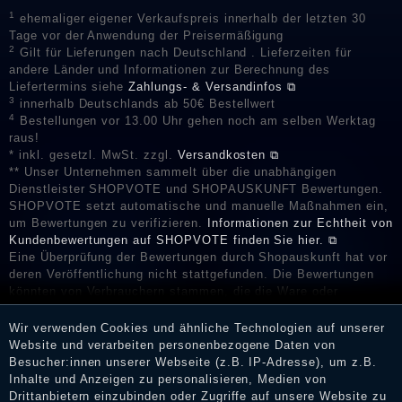
1
ehemaliger eigener Verkaufspreis innerhalb der letzten 30
Tage vor der Anwendung der Preisermäßigung
2
Gilt für Lieferungen nach Deutschland . Lieferzeiten für
andere Länder und Informationen zur Berechnung des
Liefertermins siehe
Zahlungs- & Versandinfos ⧉
3
innerhalb Deutschlands ab 50€ Bestellwert
4
Bestellungen vor 13.00 Uhr gehen noch am selben Werktag
raus!
* inkl. gesetzl. MwSt. zzgl.
Versandkosten ⧉
** Unser Unternehmen sammelt über die unabhängigen
Dienstleister SHOPVOTE und SHOPAUSKUNFT Bewertungen.
SHOPVOTE setzt automatische und manuelle Maßnahmen ein,
um Bewertungen zu verifizieren.
Informationen zur Echtheit von
Kundenbewertungen auf SHOPVOTE finden Sie hier. ⧉
Eine Überprüfung der Bewertungen durch Shopauskunft hat vor
deren Veröffentlichung nicht stattgefunden. Die Bewertungen
könnten von Verbrauchern stammen, die die Ware oder
Dienstleistungen gar nicht erworben oder genutzt haben. Nach
Erhalt einer Benachrichtigungs-E-Mail können Händler die
Wir verwenden Cookies und ähnliche Technologien auf unserer
Bewertungen verifizieren und über die erfolgte Verifizierung im
Website und verarbeiten personenbezogene Daten von
Shop informieren.
Besucher:innen unserer Webseite (z.B. IP-Adresse), um z.B.
Inhalte und Anzeigen zu personalisieren, Medien von
Drittanbietern einzubinden oder Zugriffe auf unsere Website zu