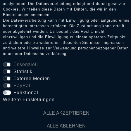
analysieren. Die Datenverarbeitung erfolgt erst durch gesetzte
Cookies. Wir teilen diese Daten mit Dritten, die wir in den
Impressum
Einstellungen benennen.
Die Datenverarbeitung kann mit Einwilligung oder aufgrund eines
berechtigten Interesses erfolgen. Die Zustimmung kann erteilt
Daten­schutz­erklärung
oder abgelehnt werden. Es besteht das Recht, nicht
einzuwilligen und die Einwilligung zu einem späteren Zeitpunkt
zu ändern oder zu widerrufen. Beachten Sie unser
Impressum
und weitere Hinweise zur Verwendung personenbezogener Daten
AGB
in unserer
Daten­schutz­erklärung
.
Essenziell
Statistik
Widerrufs­recht
Externe Medien
PayPal
VERTRAG WIDERRUFEN
Funktional
Weitere Einstellungen
Kontakt
ALLE AKZEPTIEREN
© Copyright 2026 Dark Ages Glasche & Kuczwalska GbR
ALLE ABLEHNEN