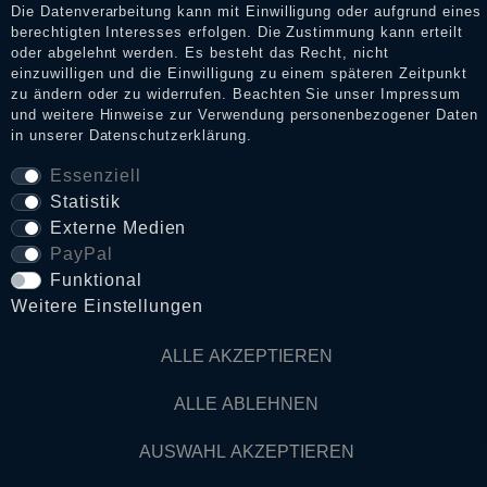
Die Datenverarbeitung kann mit Einwilligung oder aufgrund eines
berechtigten Interesses erfolgen. Die Zustimmung kann erteilt
oder abgelehnt werden. Es besteht das Recht, nicht
Daten­schutz­erklärung
einzuwilligen und die Einwilligung zu einem späteren Zeitpunkt
zu ändern oder zu widerrufen. Beachten Sie unser
Impressum
und weitere Hinweise zur Verwendung personenbezogener Daten
in unserer
Daten­schutz­erklärung
.
AGB
Essenziell
Statistik
Widerrufs­recht
Externe Medien
PayPal
VERTRAG WIDERRUFEN
Funktional
Weitere Einstellungen
Kontakt
ALLE AKZEPTIEREN
ALLE ABLEHNEN
© Copyright 2026 Dark Ages Glasche & Kuczwalska GbR
AUSWAHL AKZEPTIEREN