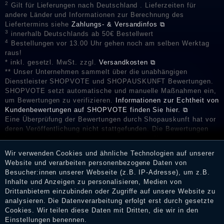
2
Gilt für Lieferungen nach Deutschland . Lieferzeiten für
andere Länder und Informationen zur Berechnung des
Liefertermins siehe
Zahlungs- & Versandinfos ⧉
3
innerhalb Deutschlands ab 50€ Bestellwert
4
Bestellungen vor 13.00 Uhr gehen noch am selben Werktag
raus!
* inkl. gesetzl. MwSt. zzgl.
Versandkosten ⧉
** Unser Unternehmen sammelt über die unabhängigen
Dienstleister SHOPVOTE und SHOPAUSKUNFT Bewertungen.
SHOPVOTE setzt automatische und manuelle Maßnahmen ein,
um Bewertungen zu verifizieren.
Informationen zur Echtheit von
Kundenbewertungen auf SHOPVOTE finden Sie hier. ⧉
Eine Überprüfung der Bewertungen durch Shopauskunft hat vor
deren Veröffentlichung nicht stattgefunden. Die Bewertungen
könnten von Verbrauchern stammen, die die Ware oder
Dienstleistungen gar nicht erworben oder genutzt haben. Nach
Wir verwenden Cookies und ähnliche Technologien auf unserer
Erhalt einer Benachrichtigungs-E-Mail können Händler die
Website und verarbeiten personenbezogene Daten von
Bewertungen verifizieren und über die erfolgte Verifizierung im
Besucher:innen unserer Webseite (z.B. IP-Adresse), um z.B.
Shop informieren.
Inhalte und Anzeigen zu personalisieren, Medien von
Drittanbietern einzubinden oder Zugriffe auf unsere Website zu
analysieren. Die Datenverarbeitung erfolgt erst durch gesetzte
Cookies. Wir teilen diese Daten mit Dritten, die wir in den
Impressum
Einstellungen benennen.