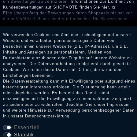
um Bewertungen zu verifizieren.
Informationen zur Echtheit von
Kundenbewertungen auf SHOPVOTE finden Sie hier. ⧉
Eine Überprüfung der Bewertungen durch Shopauskunft hat vor
deren Veröffentlichung nicht stattgefunden. Die Bewertungen
könnten von Verbrauchern stammen, die die Ware oder
Dienstleistungen gar nicht erworben oder genutzt haben. Nach
Wir verwenden Cookies und ähnliche Technologien auf unserer
Erhalt einer Benachrichtigungs-E-Mail können Händler die
Website und verarbeiten personenbezogene Daten von
Bewertungen verifizieren und über die erfolgte Verifizierung im
Besucher:innen unserer Webseite (z.B. IP-Adresse), um z.B.
Shop informieren.
Inhalte und Anzeigen zu personalisieren, Medien von
Drittanbietern einzubinden oder Zugriffe auf unsere Website zu
analysieren. Die Datenverarbeitung erfolgt erst durch gesetzte
Cookies. Wir teilen diese Daten mit Dritten, die wir in den
Impressum
Einstellungen benennen.
Die Datenverarbeitung kann mit Einwilligung oder aufgrund eines
berechtigten Interesses erfolgen. Die Zustimmung kann erteilt
oder abgelehnt werden. Es besteht das Recht, nicht
Daten­schutz­erklärung
einzuwilligen und die Einwilligung zu einem späteren Zeitpunkt
zu ändern oder zu widerrufen. Beachten Sie unser
Impressum
und weitere Hinweise zur Verwendung personenbezogener Daten
in unserer
Daten­schutz­erklärung
.
AGB
Essenziell
Statistik