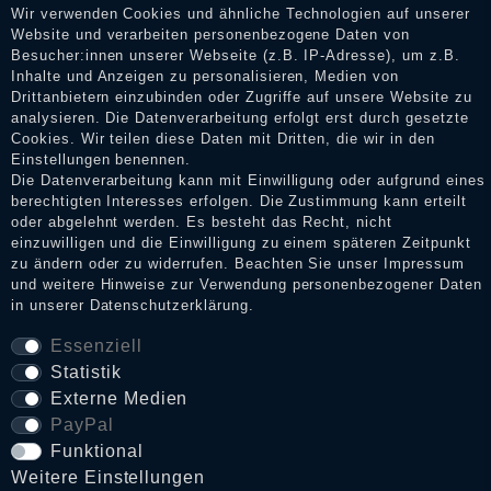
Wir verwenden Cookies und ähnliche Technologien auf unserer
Erhalt einer Benachrichtigungs-E-Mail können Händler die
Website und verarbeiten personenbezogene Daten von
Bewertungen verifizieren und über die erfolgte Verifizierung im
Besucher:innen unserer Webseite (z.B. IP-Adresse), um z.B.
Shop informieren.
Inhalte und Anzeigen zu personalisieren, Medien von
Drittanbietern einzubinden oder Zugriffe auf unsere Website zu
analysieren. Die Datenverarbeitung erfolgt erst durch gesetzte
Cookies. Wir teilen diese Daten mit Dritten, die wir in den
Impressum
Einstellungen benennen.
Die Datenverarbeitung kann mit Einwilligung oder aufgrund eines
berechtigten Interesses erfolgen. Die Zustimmung kann erteilt
oder abgelehnt werden. Es besteht das Recht, nicht
Daten­schutz­erklärung
einzuwilligen und die Einwilligung zu einem späteren Zeitpunkt
zu ändern oder zu widerrufen. Beachten Sie unser
Impressum
und weitere Hinweise zur Verwendung personenbezogener Daten
in unserer
Daten­schutz­erklärung
.
AGB
Essenziell
Statistik
Widerrufs­recht
Externe Medien
PayPal
VERTRAG WIDERRUFEN
Funktional
Weitere Einstellungen