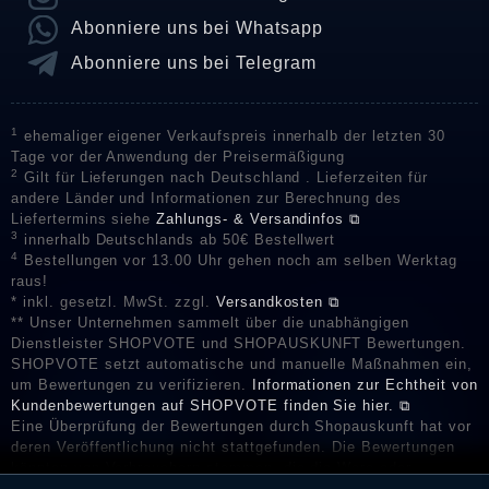
Abonniere uns bei Whatsapp
Abonniere uns bei Telegram
1
ehemaliger eigener Verkaufspreis innerhalb der letzten 30
Tage vor der Anwendung der Preisermäßigung
2
Gilt für Lieferungen nach Deutschland . Lieferzeiten für
andere Länder und Informationen zur Berechnung des
Liefertermins siehe
Zahlungs- & Versandinfos ⧉
3
innerhalb Deutschlands ab 50€ Bestellwert
4
Bestellungen vor 13.00 Uhr gehen noch am selben Werktag
raus!
* inkl. gesetzl. MwSt. zzgl.
Versandkosten ⧉
** Unser Unternehmen sammelt über die unabhängigen
Dienstleister SHOPVOTE und SHOPAUSKUNFT Bewertungen.
SHOPVOTE setzt automatische und manuelle Maßnahmen ein,
um Bewertungen zu verifizieren.
Informationen zur Echtheit von
Kundenbewertungen auf SHOPVOTE finden Sie hier. ⧉
Eine Überprüfung der Bewertungen durch Shopauskunft hat vor
deren Veröffentlichung nicht stattgefunden. Die Bewertungen
könnten von Verbrauchern stammen, die die Ware oder
Dienstleistungen gar nicht erworben oder genutzt haben. Nach