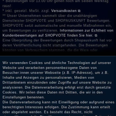
Bestellungen vor 13.00 Uhr gehen noch am selben Werktag
raus!
* inkl. gesetzl. MwSt. zzgl.
Versandkosten ⧉
** Unser Unternehmen sammelt über die unabhängigen
Dienstleister SHOPVOTE und SHOPAUSKUNFT Bewertungen.
SHOPVOTE setzt automatische und manuelle Maßnahmen ein,
um Bewertungen zu verifizieren.
Informationen zur Echtheit von
Kundenbewertungen auf SHOPVOTE finden Sie hier. ⧉
Eine Überprüfung der Bewertungen durch Shopauskunft hat vor
deren Veröffentlichung nicht stattgefunden. Die Bewertungen
könnten von Verbrauchern stammen, die die Ware oder
Dienstleistungen gar nicht erworben oder genutzt haben. Nach
Erhalt einer Benachrichtigungs-E-Mail können Händler die
Wir verwenden Cookies und ähnliche Technologien auf unserer
Bewertungen verifizieren und über die erfolgte Verifizierung im
Website und verarbeiten personenbezogene Daten von
Shop informieren.
Besucher:innen unserer Webseite (z.B. IP-Adresse), um z.B.
Inhalte und Anzeigen zu personalisieren, Medien von
Drittanbietern einzubinden oder Zugriffe auf unsere Website zu
analysieren. Die Datenverarbeitung erfolgt erst durch gesetzte
Impressum
Cookies. Wir teilen diese Daten mit Dritten, die wir in den
Einstellungen benennen.
Die Datenverarbeitung kann mit Einwilligung oder aufgrund eines
berechtigten Interesses erfolgen. Die Zustimmung kann erteilt
Daten­schutz­erklärung
oder abgelehnt werden. Es besteht das Recht, nicht