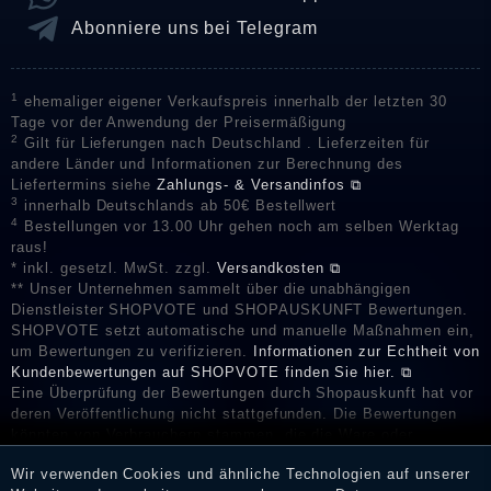
Abonniere uns bei Telegram
1
ehemaliger eigener Verkaufspreis innerhalb der letzten 30
Tage vor der Anwendung der Preisermäßigung
2
Gilt für Lieferungen nach Deutschland . Lieferzeiten für
andere Länder und Informationen zur Berechnung des
Liefertermins siehe
Zahlungs- & Versandinfos ⧉
3
innerhalb Deutschlands ab 50€ Bestellwert
4
Bestellungen vor 13.00 Uhr gehen noch am selben Werktag
raus!
* inkl. gesetzl. MwSt. zzgl.
Versandkosten ⧉
** Unser Unternehmen sammelt über die unabhängigen
Dienstleister SHOPVOTE und SHOPAUSKUNFT Bewertungen.
SHOPVOTE setzt automatische und manuelle Maßnahmen ein,
um Bewertungen zu verifizieren.
Informationen zur Echtheit von
Kundenbewertungen auf SHOPVOTE finden Sie hier. ⧉
Eine Überprüfung der Bewertungen durch Shopauskunft hat vor
deren Veröffentlichung nicht stattgefunden. Die Bewertungen
könnten von Verbrauchern stammen, die die Ware oder
Dienstleistungen gar nicht erworben oder genutzt haben. Nach
Wir verwenden Cookies und ähnliche Technologien auf unserer
Erhalt einer Benachrichtigungs-E-Mail können Händler die