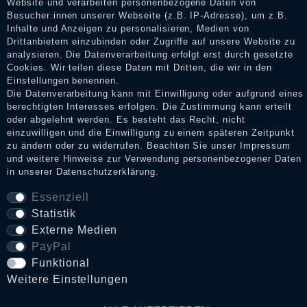
Website und verarbeiten personenbezogene Daten von
Bewertungen verifizieren und über die erfolgte Verifizierung im
Besucher:innen unserer Webseite (z.B. IP-Adresse), um z.B.
Shop informieren.
Inhalte und Anzeigen zu personalisieren, Medien von
Drittanbietern einzubinden oder Zugriffe auf unsere Website zu
analysieren. Die Datenverarbeitung erfolgt erst durch gesetzte
Cookies. Wir teilen diese Daten mit Dritten, die wir in den
Impressum
Einstellungen benennen.
Die Datenverarbeitung kann mit Einwilligung oder aufgrund eines
berechtigten Interesses erfolgen. Die Zustimmung kann erteilt
oder abgelehnt werden. Es besteht das Recht, nicht
Daten­schutz­erklärung
einzuwilligen und die Einwilligung zu einem späteren Zeitpunkt
zu ändern oder zu widerrufen. Beachten Sie unser
Impressum
und weitere Hinweise zur Verwendung personenbezogener Daten
AGB
in unserer
Daten­schutz­erklärung
.
Essenziell
Statistik
Widerrufs­recht
Externe Medien
PayPal
VERTRAG WIDERRUFEN
Funktional
Weitere Einstellungen
Kontakt