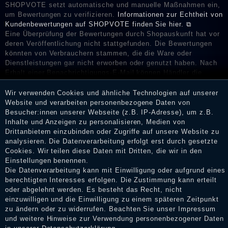
SHOPVOTE setzt automatische und manuelle Maßnahmen ein,
um Bewertungen zu verifizieren.
Informationen zur Echtheit von
Kundenbewertungen auf SHOPVOTE finden Sie hier. ⧉
Eine Überprüfung der Bewertungen durch Shopauskunft hat vor
deren Veröffentlichung nicht stattgefunden. Die Bewertungen
könnten von Verbrauchern stammen, die die Ware oder
Dienstleistungen gar nicht erworben oder genutzt haben. Nach
Erhalt einer Benachrichtigungs-E-Mail können Händler die
Bewertungen verifizieren und über die erfolgte Verifizierung im
Shop informieren.
Wir verwenden Cookies und ähnliche Technologien auf unserer
Website und verarbeiten personenbezogene Daten von
Besucher:innen unserer Webseite (z.B. IP-Adresse), um z.B.
Inhalte und Anzeigen zu personalisieren, Medien von
Drittanbietern einzubinden oder Zugriffe auf unsere Website zu
Impressum
analysieren. Die Datenverarbeitung erfolgt erst durch gesetzte
Cookies. Wir teilen diese Daten mit Dritten, die wir in den
Einstellungen benennen.
Daten­schutz­erklärung
Die Datenverarbeitung kann mit Einwilligung oder aufgrund eines
berechtigten Interesses erfolgen. Die Zustimmung kann erteilt
oder abgelehnt werden. Es besteht das Recht, nicht
einzuwilligen und die Einwilligung zu einem späteren Zeitpunkt
AGB
zu ändern oder zu widerrufen. Beachten Sie unser
Impressum
und weitere Hinweise zur Verwendung personenbezogener Daten