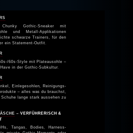
RS
 Chunky Gothic-Sneaker mit
sohle und Metall-Applikationen
lichte schwarze Trainers, für den
er ein Statement-Outfit.
R
50s-/60s-Style mit Plateausohle –
-Have in der Gothic-Subkultur.
R
nkel, Einlegesohlen, Reinigungs-
produkte – alles was du brauchst,
 Schuhe lange stark aussehen zu
ÄSCHE
– VERFÜHRERISCH &
T
-BHs, Tangas, Bodies, Harness-
ür private Gothic-Momente oder