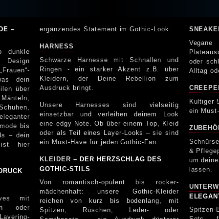
DE –
ergänzendes Statement im Gothic-Look.
SNEAKE
Vegane
HARNESS
o dunkle
Plateau
Schwarze Harnesse mit Schnallen und
 Design
oder sch
Ringen - ein starker Akzent z.B. über
Frauen“-
Alltag od
Kleidern, der Deine Rebellion zum
was dein
Ausdruck bringt.
CREEPE
Mänteln,
Kultiger 
Unsere Harnesses sind vielseitig
Schuhen,
ein Must
einsetzbar und verleihen deinem Look
eleganter
eine edgy Note. Ob über einem Top, Kleid
ZUBEHÖ
oder als Teil eines Layer-Looks – sie sind
ds – dein
Schnürse
ein Must-Have für jeden Gothic-Fan.
 ist hier
& Pflege
KLEIDER
– DER HERZSCHLAG DES
um deine
GOTHIC-STILS
lassen.
SDRUCK
Von romantisch-opulent bis rocker-
UNTERW
mädchenhaft: unsere Gothic-Kleider
ELEGAN
eves mit
reichen von kurz bis bodenlang, mit
eln oder
Spitzen
Spitzen, Rüschen, Leder- oder
Layering-
Sets – f