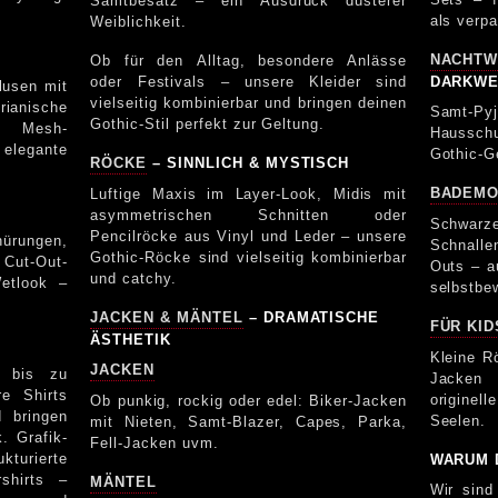
Samtbesatz – ein Ausdruck düsterer
Weiblichkeit.
NACHTW
Ob für den Alltag, besondere Anlässe
oder Festivals – unsere Kleider sind
DARKWE
lusen mit
vielseitig kombinierbar und bringen deinen
nische
Samt-Py
Gothic-Stil perfekt zur Geltung.
te Mesh-
Hausschu
elegante
Gothic-G
RÖCKE
– SINNLICH & MYSTISCH
BADEM
Luftige Maxis im Layer-Look, Midis mit
asymmetrischen Schnitten oder
Schwar
Pencilröcke aus Vinyl und Leder – unsere
ürungen,
Schnall
Gothic-Röcke sind vielseitig kombinierbar
 Cut-Out-
Outs – auc
und catchy.
etlook –
selbstbe
.
JACKEN & MÄNTEL
– DRAMATISCHE
FÜR KID
ÄSTHETIK
Kleine R
JACKEN
s bis zu
Jacken
re Shirts
originel
Ob punkig, rockig oder edel: Biker-Jacken
d bringen
Seelen.
mit Nieten, Samt-Blazer, Capes, Parka,
ik-
Fell-Jacken uvm.
kturierte
WARUM 
rshirts –
MÄNTEL
Wir sind