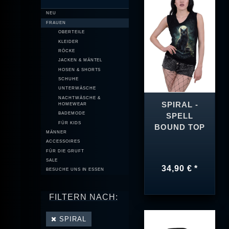
NEU
FRAUEN
OBERTEILE
KLEIDER
RÖCKE
JACKEN & MÄNTEL
HOSEN & SHORTS
SCHUHE
UNTERWÄSCHE
NACHTWÄSCHE &
SPIRAL -
HOMEWEAR
BADEMODE
SPELL
FÜR KIDS
BOUND TOP
MÄNNER
ACCESSOIRES
FÜR DIE GRUFT
SALE
34,90 € *
BESUCHE UNS IN ESSEN
FILTERN NACH:
SPIRAL