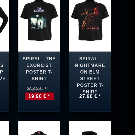
SPIRAL - THE
SPIRAL -
SS
EXORCIST
NIGHTMARE
OP
POSTER T-
ON ELM
VE
SHIRT
STREET
POSTER T-
29,90 €
SHIRT
19,90 € *
27,90 € *