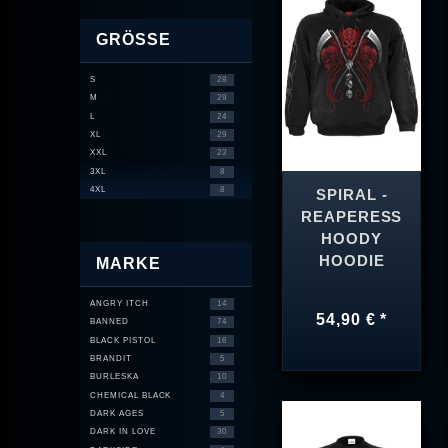
GRÖSSE
S
28
M
29
L
24
XL
29
XXL
23
3XL
8
4XL
8
SPIRAL -
REAPERESS
HOODY
HOODIE
MARKE
ANGRY ITCH
14
54,90 € *
BANNED
74
BLACK PISTOL
16
BRANDIT
5
BURLESKA
10
CHEMICAL BLACK
4
DARK AGES
5
DARK IN LOVE
30