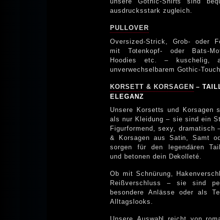
unsere Gothic-Shirts sind be
ausdrucksstark zugleich.
PULLOVER
Oversized-Strick, Grob- oder Fe
mit Totenkopf- oder Bats-Mot
Hoodies etc. – kuschelig, 
unverwechselbarem Gothic-Touch
KORSETT & KORSAGEN
– TAIL
ELEGANZ
Unsere Korsetts und Korsagen 
als nur Kleidung – sie sind ein S
Figurformend, sexy, dramatisch 
& Korsagen aus Satin, Samt od
sorgen für den legendären Tail
und betonen dein Dekolleté.
Ob mit Schnürung, Hakenversch
Reißverschluss – sie sind per
besondere Anlässe oder als Te
Alltagslooks.
Unsere Auswahl reicht von rom