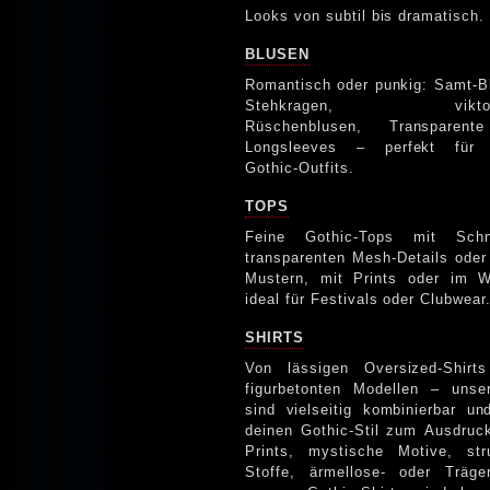
Looks von subtil bis dramatisch.
BLUSEN
Romantisch oder punkig: Samt-B
Stehkragen, viktoria
Rüschenblusen, Transparen
Longsleeves – perfekt für 
Gothic-Outfits.
TOPS
Feine Gothic-Tops mit Schn
transparenten Mesh-Details oder
Mustern, mit Prints oder im W
ideal für Festivals oder Clubwear
SHIRTS
Von lässigen Oversized-Shirt
figurbetonten Modellen – unse
sind vielseitig kombinierbar un
deinen Gothic-Stil zum Ausdruck. Graf
Prints, mystische Motive, stru
Stoffe, ärmellose- oder Träge