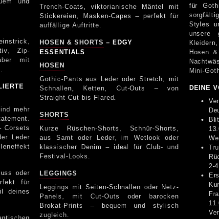
quem und
für Gothic-Mode. 
Trench-Coats, viktorianische Mäntel mit
sorgfält
Stickereien, Masken-Capes – perfekt für
Styles und
auffällige Auftritte.
unsere 
instrick,
HOSEN & SHORTS
– EDGY
Kleider
iv, Zip-
ESSENTIALS
Hosen &
aber mit
Nachtwä
HOSEN
.
Mini-Got
Gothic-Pants aus Leder oder Stretch, mit
LIERTE
DEINE 
Schnallen, Ketten, Cut-Outs – von
Straight-Cut bis Flared.
Ve
sind mehr
Deu
SHORTS
tatement.
Bl
– Corsets
Kurze Rüschen-Shorts, Schnür-Shorts,
13
er Leder
aus Samt oder Leder, im Wetlook oder
We
leneffekt
klassischer Denim – ideal für Club- und
Tr
Festival-Looks.
Rü
2-4
luss oder
LEGGINGS
Er
fekt für
Ku
Leggings mit Seiten-Schnallen oder Netz-
il deines
Fr
Panels, mit Cut-Outs oder barocken
11
Brokat-Prints – bequem und stylisch
Ve
zugleich.
antischen