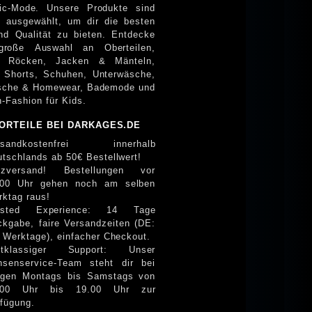
Unsere Produkte sind
ig ausgewählt, um dir die besten
 Qualität zu bieten. Entdecke
große Auswahl an Oberteilen,
n, Röcken, Jacken & Mänteln,
 Shorts, Schuhen, Unterwäsche,
sche & Homewear, Bademode und
h-Fashion für Kids.
VORTEILE BEI DARKAGES.DE
rsandkostenfrei innerhalb
tschlands ab 50€ Bestellwert!
itzversand! Bestellungen vor
.00 Uhr gehen noch am selben
rktag raus!
usted Experience: 14 Tage
ckgabe, faire Versandzeiten (DE:
 Werktage), einfacher Checkout.
stklassiger Support: Unser
nsenservice-Team steht dir bei
agen Montags bis Samstags von
.00 Uhr bis 19.00 Uhr zur
rfügung.