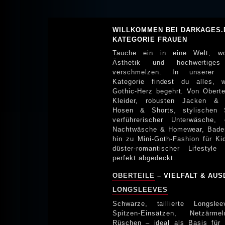
WILLKOMMEN BEI DARKAGES.
KATEGORIE FRAUEN
Tauche ein in eine Welt, w
Ästhetik und hochwertiges
verschmelzen. In unserer „
Kategorie findest du alles, 
Gothic-Herz begehrt. Von Oberteilen über
Kleider, robusten Jacken & 
Hosen & Shorts, stylischen 
verführerischer Unterwäsche, 
Nachtwäsche & Homewear, Bademode bis
hin zu Mini-Goth-Fashion für Ki
düster-romantischer Lifestyle
perfekt abgedeckt.
OBERTEILE
– VIELFALT & AU
LONGSLEEVES
Schwarze, taillierte Longsle
Spitzen-Einsätzen, Netzärm
Rüschen – ideal als Basis für 