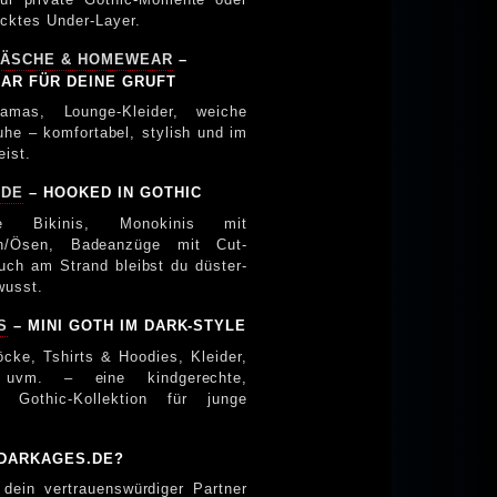
als verpacktes Under-Layer.
ÄSCHE & HOMEWEAR
–
AR FÜR DEINE GRUFT
jamas, Lounge-Kleider, weiche
he – komfortabel, stylish und im
eist.
ODE
– HOOKED IN GOTHIC
ze Bikinis, Monokinis mit
en/Ösen, Badeanzüge mit Cut-
h am Strand bleibst du düster-
wusst.
S
– MINI GOTH IM DARK-STYLE
öcke, Tshirts & Hoodies, Kleider,
 uvm. – eine kindgerechte,
le Gothic-Kollektion für junge
DARKAGES.DE?
 dein vertrauenswürdiger Partner