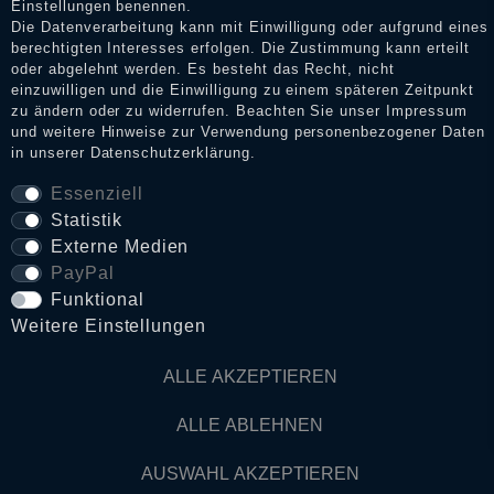
Einstellungen benennen.
Die Datenverarbeitung kann mit Einwilligung oder aufgrund eines
berechtigten Interesses erfolgen. Die Zustimmung kann erteilt
Daten­schutz­erklärung
oder abgelehnt werden. Es besteht das Recht, nicht
einzuwilligen und die Einwilligung zu einem späteren Zeitpunkt
zu ändern oder zu widerrufen. Beachten Sie unser
Impressum
und weitere Hinweise zur Verwendung personenbezogener Daten
AGB
in unserer
Daten­schutz­erklärung
.
Essenziell
Statistik
Widerrufs­recht
Externe Medien
PayPal
VERTRAG WIDERRUFEN
Funktional
Weitere Einstellungen
Kontakt
ALLE AKZEPTIEREN
© Copyright 2026 Dark Ages Glasche & Kuczwalska GbR
ALLE ABLEHNEN
AUSWAHL AKZEPTIEREN