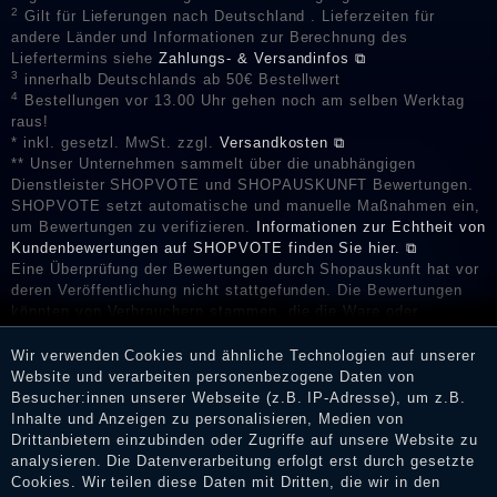
2
Gilt für Lieferungen nach Deutschland . Lieferzeiten für
andere Länder und Informationen zur Berechnung des
Liefertermins siehe
Zahlungs- & Versandinfos ⧉
3
innerhalb Deutschlands ab 50€ Bestellwert
4
Bestellungen vor 13.00 Uhr gehen noch am selben Werktag
raus!
* inkl. gesetzl. MwSt. zzgl.
Versandkosten ⧉
** Unser Unternehmen sammelt über die unabhängigen
Dienstleister SHOPVOTE und SHOPAUSKUNFT Bewertungen.
SHOPVOTE setzt automatische und manuelle Maßnahmen ein,
um Bewertungen zu verifizieren.
Informationen zur Echtheit von
Kundenbewertungen auf SHOPVOTE finden Sie hier. ⧉
Eine Überprüfung der Bewertungen durch Shopauskunft hat vor
deren Veröffentlichung nicht stattgefunden. Die Bewertungen
könnten von Verbrauchern stammen, die die Ware oder
Dienstleistungen gar nicht erworben oder genutzt haben. Nach
Erhalt einer Benachrichtigungs-E-Mail können Händler die
Wir verwenden Cookies und ähnliche Technologien auf unserer
Bewertungen verifizieren und über die erfolgte Verifizierung im
Website und verarbeiten personenbezogene Daten von
Shop informieren.
Besucher:innen unserer Webseite (z.B. IP-Adresse), um z.B.
Inhalte und Anzeigen zu personalisieren, Medien von
Drittanbietern einzubinden oder Zugriffe auf unsere Website zu
analysieren. Die Datenverarbeitung erfolgt erst durch gesetzte
Cookies. Wir teilen diese Daten mit Dritten, die wir in den
Impressum