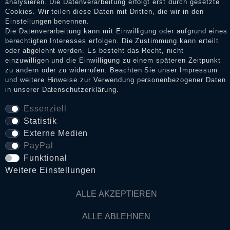
analysieren. Die Datenverarbeitung erfolgt erst durch gesetzte
Cookies. Wir teilen diese Daten mit Dritten, die wir in den
Einstellungen benennen.
Die Datenverarbeitung kann mit Einwilligung oder aufgrund eines
Daten­schutz­erklärung
berechtigten Interesses erfolgen. Die Zustimmung kann erteilt
oder abgelehnt werden. Es besteht das Recht, nicht
einzuwilligen und die Einwilligung zu einem späteren Zeitpunkt
AGB
zu ändern oder zu widerrufen. Beachten Sie unser
Impressum
und weitere Hinweise zur Verwendung personenbezogener Daten
in unserer
Daten­schutz­erklärung
.
Widerrufs­recht
Essenziell
Statistik
Externe Medien
VERTRAG WIDERRUFEN
PayPal
Funktional
Kontakt
Weitere Einstellungen
ALLE AKZEPTIEREN
© Copyright 2026 Dark Ages Glasche & Kuczwalska GbR
ALLE ABLEHNEN