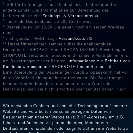
2
Gilt für Lieferungen nach Deutschland . Lieferzeiten für
andere Länder und Informationen zur Berechnung des
Liefertermins siehe
Zahlungs- & Versandinfos ⧉
3
innerhalb Deutschlands ab 50€ Bestellwert
4
Bestellungen vor 13.00 Uhr gehen noch am selben Werktag
raus!
* inkl. gesetzl. MwSt. zzgl.
Versandkosten ⧉
** Unser Unternehmen sammelt über die unabhängigen
Dienstleister SHOPVOTE und SHOPAUSKUNFT Bewertungen.
SHOPVOTE setzt automatische und manuelle Maßnahmen ein,
um Bewertungen zu verifizieren.
Informationen zur Echtheit von
Kundenbewertungen auf SHOPVOTE finden Sie hier. ⧉
Eine Überprüfung der Bewertungen durch Shopauskunft hat vor
deren Veröffentlichung nicht stattgefunden. Die Bewertungen
könnten von Verbrauchern stammen, die die Ware oder
Dienstleistungen gar nicht erworben oder genutzt haben. Nach
Erhalt einer Benachrichtigungs-E-Mail können Händler die
Bewertungen verifizieren und über die erfolgte Verifizierung im
Wir verwenden Cookies und ähnliche Technologien auf unserer
Shop informieren.
Website und verarbeiten personenbezogene Daten von
Besucher:innen unserer Webseite (z.B. IP-Adresse), um z.B.
Inhalte und Anzeigen zu personalisieren, Medien von
Drittanbietern einzubinden oder Zugriffe auf unsere Website zu
Impressum