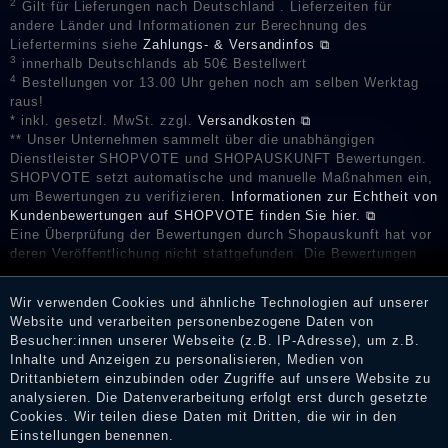
2
Gilt für Lieferungen nach Deutschland . Lieferzeiten für
andere Länder und Informationen zur Berechnung des
Liefertermins siehe
Zahlungs- & Versandinfos ⧉
3
innerhalb Deutschlands ab 50€ Bestellwert
4
Bestellungen vor 13.00 Uhr gehen noch am selben Werktag
raus!
* inkl. gesetzl. MwSt. zzgl.
Versandkosten ⧉
** Unser Unternehmen sammelt über die unabhängigen
Dienstleister SHOPVOTE und SHOPAUSKUNFT Bewertungen.
SHOPVOTE setzt automatische und manuelle Maßnahmen ein,
um Bewertungen zu verifizieren.
Informationen zur Echtheit von
Kundenbewertungen auf SHOPVOTE finden Sie hier. ⧉
Eine Überprüfung der Bewertungen durch Shopauskunft hat vor
deren Veröffentlichung nicht stattgefunden. Die Bewertungen
könnten von Verbrauchern stammen, die die Ware oder
Dienstleistungen gar nicht erworben oder genutzt haben. Nach
Wir verwenden Cookies und ähnliche Technologien auf unserer
Erhalt einer Benachrichtigungs-E-Mail können Händler die
Website und verarbeiten personenbezogene Daten von
Bewertungen verifizieren und über die erfolgte Verifizierung im
Besucher:innen unserer Webseite (z.B. IP-Adresse), um z.B.
Shop informieren.
Inhalte und Anzeigen zu personalisieren, Medien von
Drittanbietern einzubinden oder Zugriffe auf unsere Website zu
analysieren. Die Datenverarbeitung erfolgt erst durch gesetzte
Cookies. Wir teilen diese Daten mit Dritten, die wir in den
Impressum
Einstellungen benennen.