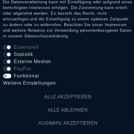
Die Datenverarbeitung kann mit Einwilligung oder aufgrund eines
berechtigten Interesses erfolgen. Die Zustimmung kann erteilt
oder abgelehnt werden. Es besteht das Recht, nicht
Daten­schutz­erklärung
einzuwilligen und die Einwilligung zu einem späteren Zeitpunkt
zu ändern oder zu widerrufen. Beachten Sie unser
Impressum
und weitere Hinweise zur Verwendung personenbezogener Daten
in unserer
Daten­schutz­erklärung
.
AGB
Essenziell
Statistik
Widerrufs­recht
Externe Medien
PayPal
VERTRAG WIDERRUFEN
Funktional
Weitere Einstellungen
Kontakt
ALLE AKZEPTIEREN
ALLE ABLEHNEN
© Copyright 2026 Dark Ages Glasche & Kuczwalska GbR
AUSWAHL AKZEPTIEREN