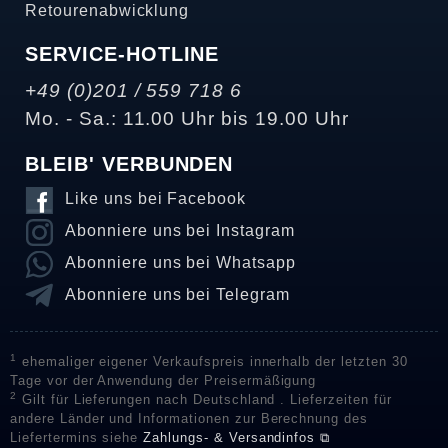
Retourenabwicklung
SERVICE-HOTLINE
+49 (0)201 / 559 718 6
Mo. - Sa.: 11.00 Uhr bis 19.00 Uhr
BLEIB' VERBUNDEN
Like uns bei Facebook
Abonniere uns bei Instagram
Abonniere uns bei Whatsapp
Abonniere uns bei Telegram
1
ehemaliger eigener Verkaufspreis innerhalb der letzten 30
Tage vor der Anwendung der Preisermäßigung
2
Gilt für Lieferungen nach Deutschland . Lieferzeiten für
andere Länder und Informationen zur Berechnung des
Liefertermins siehe
Zahlungs- & Versandinfos ⧉