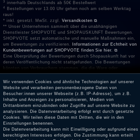
3
innerhalb Deutschlands ab 50€ Bestellwert
4
Bestellungen vor 13.00 Uhr gehen noch am selben Werktag
raus!
* inkl. gesetzl. MwSt. zzgl.
Versandkosten ⧉
** Unser Unternehmen sammelt über die unabhängigen
Dienstleister SHOPVOTE und SHOPAUSKUNFT Bewertungen.
SHOPVOTE setzt automatische und manuelle Maßnahmen ein,
um Bewertungen zu verifizieren.
Informationen zur Echtheit von
Kundenbewertungen auf SHOPVOTE finden Sie hier. ⧉
Eine Überprüfung der Bewertungen durch Shopauskunft hat vor
deren Veröffentlichung nicht stattgefunden. Die Bewertungen
könnten von Verbrauchern stammen, die die Ware oder
Dienstleistungen gar nicht erworben oder genutzt haben. Nach
Erhalt einer Benachrichtigungs-E-Mail können Händler die
Wir verwenden Cookies und ähnliche Technologien auf unserer
Bewertungen verifizieren und über die erfolgte Verifizierung im
Website und verarbeiten personenbezogene Daten von
Shop informieren.
Besucher:innen unserer Webseite (z.B. IP-Adresse), um z.B.
Inhalte und Anzeigen zu personalisieren, Medien von
Drittanbietern einzubinden oder Zugriffe auf unsere Website zu
analysieren. Die Datenverarbeitung erfolgt erst durch gesetzte
Impressum
Cookies. Wir teilen diese Daten mit Dritten, die wir in den
Einstellungen benennen.
Die Datenverarbeitung kann mit Einwilligung oder aufgrund eines
berechtigten Interesses erfolgen. Die Zustimmung kann erteilt
Daten­schutz­erklärung