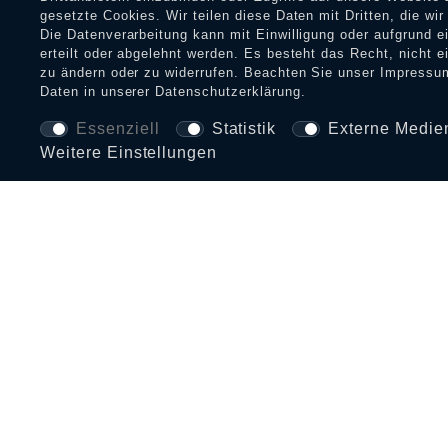
gesetzte Cookies. Wir teilen diese Daten mit Dritten, die wi
Die Datenverarbeitung kann mit Einwilligung oder aufgrund 
erteilt oder abgelehnt werden. Es besteht das Recht, nicht e
zu ändern oder zu widerrufen. Beachten Sie unser
Impressu
Daten in unserer
Daten­schutz­erklärung
.
Essenziell
Statistik
Externe Medie
Weitere Einstellungen
BEZAHLARTEN UND VERSAND
INFORMATIONEN
SERVI