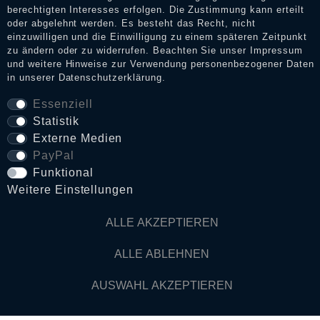
berechtigten Interesses erfolgen. Die Zustimmung kann erteilt
Mo. - Sa.: 11.00 Uhr bis 19.00 Uhr
oder abgelehnt werden. Es besteht das Recht, nicht
einzuwilligen und die Einwilligung zu einem späteren Zeitpunkt
BLEIB' VERBUNDEN
zu ändern oder zu widerrufen. Beachten Sie unser
Impressum
und weitere Hinweise zur Verwendung personenbezogener Daten
Like uns bei Facebook
in unserer
Daten­schutz­erklärung
.
Abonniere uns bei Instagram
Essenziell
Abonniere uns bei Whatsapp
Statistik
Externe Medien
Abonniere uns bei Telegram
PayPal
Funktional
1
Weitere Einstellungen
ehemaliger eigener Verkaufspreis innerhalb der letzten 30
Tage vor der Anwendung der Preisermäßigung
2
Gilt für Lieferungen nach Deutschland . Lieferzeiten für
ALLE AKZEPTIEREN
andere Länder und Informationen zur Berechnung des
Liefertermins siehe
Zahlungs- & Versandinfos ⧉
ALLE ABLEHNEN
3
innerhalb Deutschlands ab 50€ Bestellwert
4
Bestellungen vor 13.00 Uhr gehen noch am selben Werktag
raus!
AUSWAHL AKZEPTIEREN
* inkl. gesetzl. MwSt. zzgl.
Versandkosten ⧉
** Unser Unternehmen sammelt über die unabhängigen