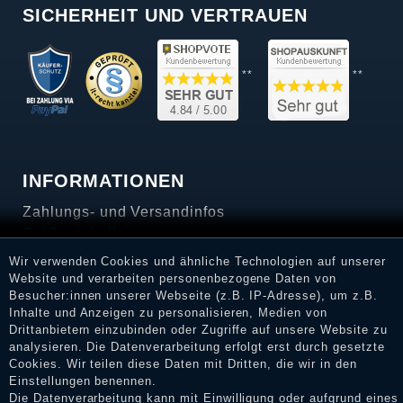
SICHERHEIT UND VERTRAUEN
**
**
INFORMATIONEN
Zahlungs- und Versandinfos
Größentabelle
Wir verwenden Cookies und ähnliche Technologien auf unserer
SERVICE
Website und verarbeiten personenbezogene Daten von
Besucher:innen unserer Webseite (z.B. IP-Adresse), um z.B.
FAQ
Inhalte und Anzeigen zu personalisieren, Medien von
Retourenabwicklung
Drittanbietern einzubinden oder Zugriffe auf unsere Website zu
analysieren. Die Datenverarbeitung erfolgt erst durch gesetzte
SERVICE-HOTLINE
Cookies. Wir teilen diese Daten mit Dritten, die wir in den
Einstellungen benennen.
+49 (0)201 / 559 718 6
Die Datenverarbeitung kann mit Einwilligung oder aufgrund eines