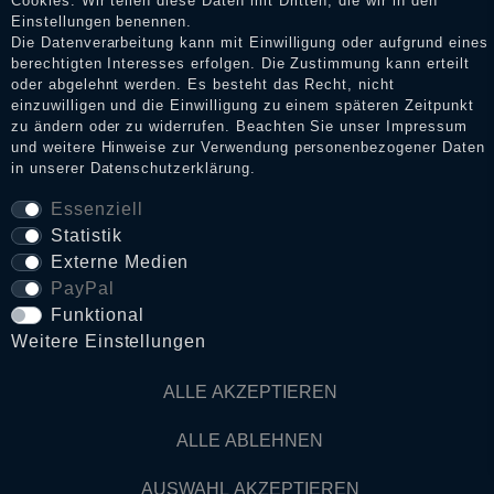
Cookies. Wir teilen diese Daten mit Dritten, die wir in den
Impressum
Einstellungen benennen.
Die Datenverarbeitung kann mit Einwilligung oder aufgrund eines
berechtigten Interesses erfolgen. Die Zustimmung kann erteilt
oder abgelehnt werden. Es besteht das Recht, nicht
Daten­schutz­erklärung
einzuwilligen und die Einwilligung zu einem späteren Zeitpunkt
zu ändern oder zu widerrufen. Beachten Sie unser
Impressum
und weitere Hinweise zur Verwendung personenbezogener Daten
in unserer
Daten­schutz­erklärung
.
AGB
Essenziell
Statistik
Widerrufs­recht
Externe Medien
PayPal
VERTRAG WIDERRUFEN
Funktional
Weitere Einstellungen
Kontakt
ALLE AKZEPTIEREN
ALLE ABLEHNEN
© Copyright 2026 Dark Ages Glasche & Kuczwalska GbR
AUSWAHL AKZEPTIEREN