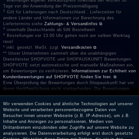
ehemaliger eigener Verkaufspreis innerhalb der letzten 30
Tage vor der Anwendung der Preisermäßigung
2
Gilt für Lieferungen nach Deutschland . Lieferzeiten für
andere Länder und Informationen zur Berechnung des
Liefertermins siehe
Zahlungs- & Versandinfos ⧉
3
innerhalb Deutschlands ab 50€ Bestellwert
4
Bestellungen vor 13.00 Uhr gehen noch am selben Werktag
raus!
* inkl. gesetzl. MwSt. zzgl.
Versandkosten ⧉
** Unser Unternehmen sammelt über die unabhängigen
Dienstleister SHOPVOTE und SHOPAUSKUNFT Bewertungen.
SHOPVOTE setzt automatische und manuelle Maßnahmen ein,
um Bewertungen zu verifizieren.
Informationen zur Echtheit von
Kundenbewertungen auf SHOPVOTE finden Sie hier. ⧉
Eine Überprüfung der Bewertungen durch Shopauskunft hat vor
deren Veröffentlichung nicht stattgefunden. Die Bewertungen
könnten von Verbrauchern stammen, die die Ware oder
Dienstleistungen gar nicht erworben oder genutzt haben. Nach
Wir verwenden Cookies und ähnliche Technologien auf unserer
Erhalt einer Benachrichtigungs-E-Mail können Händler die
Website und verarbeiten personenbezogene Daten von
Bewertungen verifizieren und über die erfolgte Verifizierung im
Besucher:innen unserer Webseite (z.B. IP-Adresse), um z.B.
Shop informieren.
Inhalte und Anzeigen zu personalisieren, Medien von
Drittanbietern einzubinden oder Zugriffe auf unsere Website zu
analysieren. Die Datenverarbeitung erfolgt erst durch gesetzte