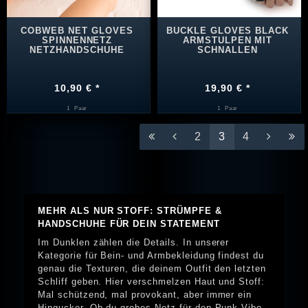
COBWEB NET GLOVES
BUCKLE GLOVES BLACK
SPINNENNETZ
ARMSTULPEN MIT
NETZHANDSCHUHE
SCHNALLEN
10,90 € *
19,90 € *
1
Paar
1
Paar
2
3
4
MEHR ALS NUR STOFF: STRÜMPFE &
HANDSCHUHE FÜR DEIN STATEMENT
Im Dunklen zählen die Details. In unserer
Kategorie für Bein- und Armbekleidung findest du
genau die Texturen, die deinem Outfit den letzten
Schliff geben. Hier verschmelzen Haut und Stoff:
Mal schützend, mal provokant, aber immer ein
Hingucker. Ob du grobes Netz für den Punk-Vibe