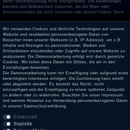
deren Veröffentlichung nicht stattgefunden. Die Bewertungen
könnten von Verbrauchern stammen, die die Ware oder
Dienstleistungen gar nicht erworben oder genutzt haben. Nach
Erhalt einer Benachrichtigungs-E-Mail können Händler die
Bewertungen verifizieren und über die erfolgte Verifizierung im
Shop informieren.
Wir verwenden Cookies und ähnliche Technologien auf unserer
Website und verarbeiten personenbezogene Daten von
Besucher:innen unserer Webseite (z.B. IP-Adresse), um z.B.
Inhalte und Anzeigen zu personalisieren, Medien von
Drittanbietern einzubinden oder Zugriffe auf unsere Website zu
Impressum
analysieren. Die Datenverarbeitung erfolgt erst durch gesetzte
Cookies. Wir teilen diese Daten mit Dritten, die wir in den
Einstellungen benennen.
Daten­schutz­erklärung
Die Datenverarbeitung kann mit Einwilligung oder aufgrund eines
berechtigten Interesses erfolgen. Die Zustimmung kann erteilt
oder abgelehnt werden. Es besteht das Recht, nicht
einzuwilligen und die Einwilligung zu einem späteren Zeitpunkt
AGB
zu ändern oder zu widerrufen. Beachten Sie unser
Impressum
und weitere Hinweise zur Verwendung personenbezogener Daten
in unserer
Daten­schutz­erklärung
.
Widerrufs­recht
Essenziell
Statistik