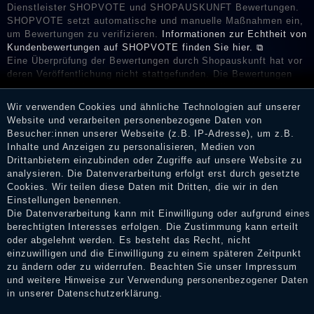
Dienstleister SHOPVOTE und SHOPAUSKUNFT Bewertungen.
SHOPVOTE setzt automatische und manuelle Maßnahmen ein,
um Bewertungen zu verifizieren.
Informationen zur Echtheit von
Kundenbewertungen auf SHOPVOTE finden Sie hier. ⧉
Eine Überprüfung der Bewertungen durch Shopauskunft hat vor
deren Veröffentlichung nicht stattgefunden. Die Bewertungen
könnten von Verbrauchern stammen, die die Ware oder
Dienstleistungen gar nicht erworben oder genutzt haben. Nach
Wir verwenden Cookies und ähnliche Technologien auf unserer
Erhalt einer Benachrichtigungs-E-Mail können Händler die
Website und verarbeiten personenbezogene Daten von
Bewertungen verifizieren und über die erfolgte Verifizierung im
Besucher:innen unserer Webseite (z.B. IP-Adresse), um z.B.
Shop informieren.
Inhalte und Anzeigen zu personalisieren, Medien von
Drittanbietern einzubinden oder Zugriffe auf unsere Website zu
analysieren. Die Datenverarbeitung erfolgt erst durch gesetzte
Cookies. Wir teilen diese Daten mit Dritten, die wir in den
Impressum
Einstellungen benennen.
Die Datenverarbeitung kann mit Einwilligung oder aufgrund eines
berechtigten Interesses erfolgen. Die Zustimmung kann erteilt
oder abgelehnt werden. Es besteht das Recht, nicht
Daten­schutz­erklärung
einzuwilligen und die Einwilligung zu einem späteren Zeitpunkt
zu ändern oder zu widerrufen. Beachten Sie unser
Impressum
und weitere Hinweise zur Verwendung personenbezogener Daten
in unserer
Daten­schutz­erklärung
.
AGB