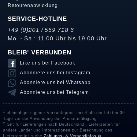
Retourenabwicklung
SERVICE-HOTLINE
+49 (0)201 / 559 718 6
Mo. - Sa.: 11.00 Uhr bis 19.00 Uhr
BLEIB' VERBUNDEN
Like uns bei Facebook
Abonniere uns bei Instagram
Abonniere uns bei Whatsapp
Abonniere uns bei Telegram
1
ehemaliger eigener Verkaufspreis innerhalb der letzten 30
Tage vor der Anwendung der Preisermäßigung
2
Gilt für Lieferungen nach Deutschland . Lieferzeiten für
andere Länder und Informationen zur Berechnung des
Liefertermins siehe
Zahlungs- & Versandinfos ⧉