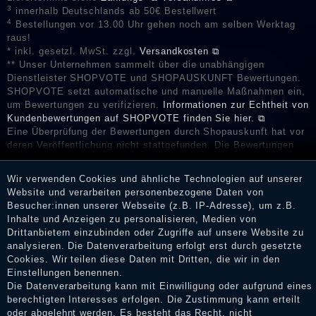
3
innerhalb Deutschlands ab 50€ Bestellwert
4
Bestellungen vor 13.00 Uhr gehen noch am selben Werktag
raus!
* inkl. gesetzl. MwSt. zzgl.
Versandkosten ⧉
** Unser Unternehmen sammelt über die unabhängigen
Dienstleister SHOPVOTE und SHOPAUSKUNFT Bewertungen.
SHOPVOTE setzt automatische und manuelle Maßnahmen ein,
um Bewertungen zu verifizieren.
Informationen zur Echtheit von
Kundenbewertungen auf SHOPVOTE finden Sie hier. ⧉
Eine Überprüfung der Bewertungen durch Shopauskunft hat vor
deren Veröffentlichung nicht stattgefunden. Die Bewertungen
könnten von Verbrauchern stammen, die die Ware oder
Dienstleistungen gar nicht erworben oder genutzt haben. Nach
Wir verwenden Cookies und ähnliche Technologien auf unserer
Erhalt einer Benachrichtigungs-E-Mail können Händler die
Website und verarbeiten personenbezogene Daten von
Bewertungen verifizieren und über die erfolgte Verifizierung im
Besucher:innen unserer Webseite (z.B. IP-Adresse), um z.B.
Shop informieren.
Inhalte und Anzeigen zu personalisieren, Medien von
Drittanbietern einzubinden oder Zugriffe auf unsere Website zu
analysieren. Die Datenverarbeitung erfolgt erst durch gesetzte
Cookies. Wir teilen diese Daten mit Dritten, die wir in den
Impressum
Einstellungen benennen.
Die Datenverarbeitung kann mit Einwilligung oder aufgrund eines
berechtigten Interesses erfolgen. Die Zustimmung kann erteilt
oder abgelehnt werden. Es besteht das Recht, nicht