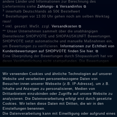
andere Länder und Informationen zur Berechnung des
Liefertermins siehe
Zahlungs- & Versandinfos ⧉
3
innerhalb Deutschlands ab 50€ Bestellwert
4
Bestellungen vor 13.00 Uhr gehen noch am selben Werktag
raus!
* inkl. gesetzl. MwSt. zzgl.
Versandkosten ⧉
** Unser Unternehmen sammelt über die unabhängigen
Dienstleister SHOPVOTE und SHOPAUSKUNFT Bewertungen.
SHOPVOTE setzt automatische und manuelle Maßnahmen ein,
um Bewertungen zu verifizieren.
Informationen zur Echtheit von
Kundenbewertungen auf SHOPVOTE finden Sie hier. ⧉
Eine Überprüfung der Bewertungen durch Shopauskunft hat vor
deren Veröffentlichung nicht stattgefunden. Die Bewertungen
könnten von Verbrauchern stammen, die die Ware oder
Dienstleistungen gar nicht erworben oder genutzt haben. Nach
Wir verwenden Cookies und ähnliche Technologien auf unserer
Erhalt einer Benachrichtigungs-E-Mail können Händler die
Website und verarbeiten personenbezogene Daten von
Bewertungen verifizieren und über die erfolgte Verifizierung im
Besucher:innen unserer Webseite (z.B. IP-Adresse), um z.B.
Shop informieren.
Inhalte und Anzeigen zu personalisieren, Medien von
Drittanbietern einzubinden oder Zugriffe auf unsere Website zu
analysieren. Die Datenverarbeitung erfolgt erst durch gesetzte
Cookies. Wir teilen diese Daten mit Dritten, die wir in den
Impressum
Einstellungen benennen.
Die Datenverarbeitung kann mit Einwilligung oder aufgrund eines