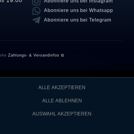
is 19.00
Abonniere uns bei Instagram
Abonniere uns bei Whatsapp
Abonniere uns bei Telegram
iehe
Zahlungs- & Versandinfos ⧉
E setzt automatische und manuelle Maßnahmen ein, um
ALLE AKZEPTIEREN
önnten von Verbrauchern stammen, die die Ware oder
ngen verifizieren und über die erfolgte Verifizierung im
ALLE ABLEHNEN
AUSWAHL AKZEPTIEREN
Kontakt
IDERRUFEN