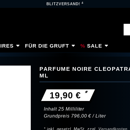
4
BLITZVERSAND!
IRES
FÜR DIE GRUFT
SALE
PARFUME NOIRE CLEOPATRA
ML
*
19,90 €
Inhalt
25
Milliliter
Grundpreis
796,00 € / Liter
* inkl. gesetzl. MwSt. zzgl.
Versandkosten