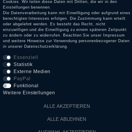
Cookies. Wir teilen diese Daten mit Dritten, die wir in den
Impressum
Einstellungen benennen.
Die Datenverarbeitung kann mit Einwilligung oder aufgrund eines
berechtigten Interesses erfolgen. Die Zustimmung kann erteilt
oder abgelehnt werden. Es besteht das Recht, nicht
Daten­schutz­erklärung
einzuwilligen und die Einwilligung zu einem späteren Zeitpunkt
zu ändern oder zu widerrufen. Beachten Sie unser
Impressum
und weitere Hinweise zur Verwendung personenbezogener Daten
in unserer
Daten­schutz­erklärung
.
AGB
Essenziell
Statistik
Widerrufs­recht
Externe Medien
PayPal
VERTRAG WIDERRUFEN
Funktional
Weitere Einstellungen
Kontakt
ALLE AKZEPTIEREN
ALLE ABLEHNEN
© Copyright 2026 Dark Ages Glasche & Kuczwalska GbR