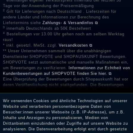
ehemaliger eigener Verkaufspreis innerhalb der letzten 30
Tage vor der Anwendung der Preisermäßigung
2
Gilt für Lieferungen nach Deutschland . Lieferzeiten für
andere Länder und Informationen zur Berechnung des
Liefertermins siehe
Zahlungs- & Versandinfos ⧉
3
innerhalb Deutschlands ab 50€ Bestellwert
4
Bestellungen vor 13.00 Uhr gehen noch am selben Werktag
raus!
* inkl. gesetzl. MwSt. zzgl.
Versandkosten ⧉
** Unser Unternehmen sammelt über die unabhängigen
Dienstleister SHOPVOTE und SHOPAUSKUNFT Bewertungen.
SHOPVOTE setzt automatische und manuelle Maßnahmen ein,
um Bewertungen zu verifizieren.
Informationen zur Echtheit von
Kundenbewertungen auf SHOPVOTE finden Sie hier. ⧉
Eine Überprüfung der Bewertungen durch Shopauskunft hat vor
deren Veröffentlichung nicht stattgefunden. Die Bewertungen
könnten von Verbrauchern stammen, die die Ware oder
Dienstleistungen gar nicht erworben oder genutzt haben. Nach
Wir verwenden Cookies und ähnliche Technologien auf unserer
Erhalt einer Benachrichtigungs-E-Mail können Händler die
Website und verarbeiten personenbezogene Daten von
Bewertungen verifizieren und über die erfolgte Verifizierung im
Besucher:innen unserer Webseite (z.B. IP-Adresse), um z.B.
Shop informieren.
Inhalte und Anzeigen zu personalisieren, Medien von
Drittanbietern einzubinden oder Zugriffe auf unsere Website zu
analysieren. Die Datenverarbeitung erfolgt erst durch gesetzte