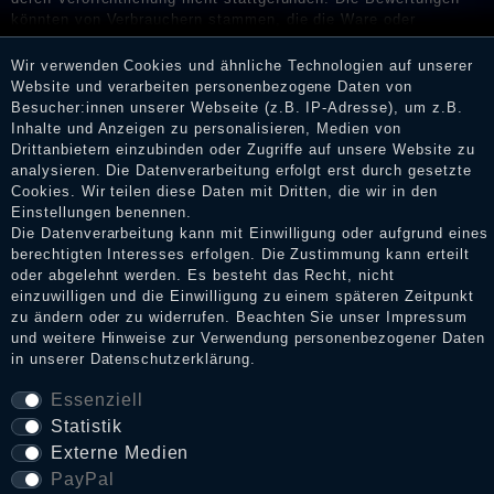
könnten von Verbrauchern stammen, die die Ware oder
Dienstleistungen gar nicht erworben oder genutzt haben. Nach
Erhalt einer Benachrichtigungs-E-Mail können Händler die
Wir verwenden Cookies und ähnliche Technologien auf unserer
Bewertungen verifizieren und über die erfolgte Verifizierung im
Website und verarbeiten personenbezogene Daten von
Shop informieren.
Besucher:innen unserer Webseite (z.B. IP-Adresse), um z.B.
Inhalte und Anzeigen zu personalisieren, Medien von
Drittanbietern einzubinden oder Zugriffe auf unsere Website zu
analysieren. Die Datenverarbeitung erfolgt erst durch gesetzte
Cookies. Wir teilen diese Daten mit Dritten, die wir in den
Impressum
Einstellungen benennen.
Die Datenverarbeitung kann mit Einwilligung oder aufgrund eines
berechtigten Interesses erfolgen. Die Zustimmung kann erteilt
Daten­schutz­erklärung
oder abgelehnt werden. Es besteht das Recht, nicht
einzuwilligen und die Einwilligung zu einem späteren Zeitpunkt
zu ändern oder zu widerrufen. Beachten Sie unser
Impressum
und weitere Hinweise zur Verwendung personenbezogener Daten
AGB
in unserer
Daten­schutz­erklärung
.
Essenziell
Statistik
Widerrufs­recht
Externe Medien
PayPal
VERTRAG WIDERRUFEN