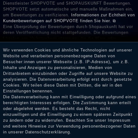
Dienstleister SHOPVOTE und SHOPAUSKUNFT Bewertungen.
SHOPVOTE setzt automatische und manuelle Maßnahmen ein,
um Bewertungen zu verifizieren.
Informationen zur Echtheit von
Kundenbewertungen auf SHOPVOTE finden Sie hier. ⧉
Eine Überprüfung der Bewertungen durch Shopauskunft hat vor
deren Veröffentlichung nicht stattgefunden. Die Bewertungen
könnten von Verbrauchern stammen, die die Ware oder
Dienstleistungen gar nicht erworben oder genutzt haben. Nach
Wir verwenden Cookies und ähnliche Technologien auf unserer
Erhalt einer Benachrichtigungs-E-Mail können Händler die
Website und verarbeiten personenbezogene Daten von
Bewertungen verifizieren und über die erfolgte Verifizierung im
Besucher:innen unserer Webseite (z.B. IP-Adresse), um z.B.
Shop informieren.
Inhalte und Anzeigen zu personalisieren, Medien von
Drittanbietern einzubinden oder Zugriffe auf unsere Website zu
analysieren. Die Datenverarbeitung erfolgt erst durch gesetzte
Cookies. Wir teilen diese Daten mit Dritten, die wir in den
Impressum
Einstellungen benennen.
Die Datenverarbeitung kann mit Einwilligung oder aufgrund eines
berechtigten Interesses erfolgen. Die Zustimmung kann erteilt
oder abgelehnt werden. Es besteht das Recht, nicht
Daten­schutz­erklärung
einzuwilligen und die Einwilligung zu einem späteren Zeitpunkt
zu ändern oder zu widerrufen. Beachten Sie unser
Impressum
und weitere Hinweise zur Verwendung personenbezogener Daten
AGB
in unserer
Daten­schutz­erklärung
.