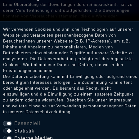
Eine Überprüfung der Bewertungen durch Shopauskunft hat vor
deren Veröffentlichung nicht stattgefunden. Die Bewertungen
könnten von Verbrauchern stammen, die die Ware oder
Dienstleistungen gar nicht erworben oder genutzt haben. Nach
Erhalt einer Benachrichtigungs-E-Mail können Händler die
Wir verwenden Cookies und ähnliche Technologien auf unserer
Bewertungen verifizieren und über die erfolgte Verifizierung im
Website und verarbeiten personenbezogene Daten von
Shop informieren.
Besucher:innen unserer Webseite (z.B. IP-Adresse), um z.B.
Inhalte und Anzeigen zu personalisieren, Medien von
Drittanbietern einzubinden oder Zugriffe auf unsere Website zu
analysieren. Die Datenverarbeitung erfolgt erst durch gesetzte
Cookies. Wir teilen diese Daten mit Dritten, die wir in den
Impressum
Einstellungen benennen.
Die Datenverarbeitung kann mit Einwilligung oder aufgrund eines
berechtigten Interesses erfolgen. Die Zustimmung kann erteilt
Daten­schutz­erklärung
oder abgelehnt werden. Es besteht das Recht, nicht
einzuwilligen und die Einwilligung zu einem späteren Zeitpunkt
zu ändern oder zu widerrufen. Beachten Sie unser
Impressum
und weitere Hinweise zur Verwendung personenbezogener Daten
AGB
in unserer
Daten­schutz­erklärung
.
Essenziell
Statistik
Widerrufs­recht
Externe Medien