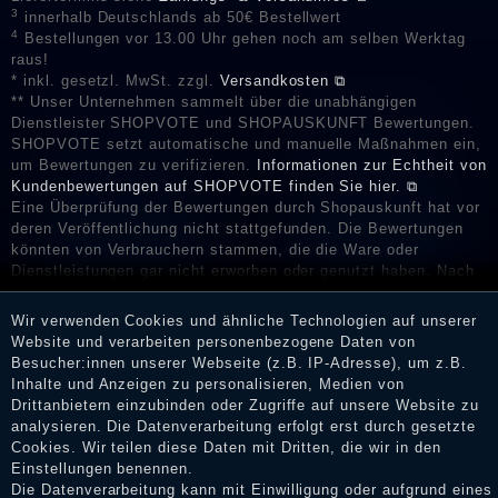
3
innerhalb Deutschlands ab 50€ Bestellwert
4
Bestellungen vor 13.00 Uhr gehen noch am selben Werktag
raus!
* inkl. gesetzl. MwSt. zzgl.
Versandkosten ⧉
** Unser Unternehmen sammelt über die unabhängigen
Dienstleister SHOPVOTE und SHOPAUSKUNFT Bewertungen.
SHOPVOTE setzt automatische und manuelle Maßnahmen ein,
um Bewertungen zu verifizieren.
Informationen zur Echtheit von
Kundenbewertungen auf SHOPVOTE finden Sie hier. ⧉
Eine Überprüfung der Bewertungen durch Shopauskunft hat vor
deren Veröffentlichung nicht stattgefunden. Die Bewertungen
könnten von Verbrauchern stammen, die die Ware oder
Dienstleistungen gar nicht erworben oder genutzt haben. Nach
Erhalt einer Benachrichtigungs-E-Mail können Händler die
Bewertungen verifizieren und über die erfolgte Verifizierung im
Wir verwenden Cookies und ähnliche Technologien auf unserer
Shop informieren.
Website und verarbeiten personenbezogene Daten von
Besucher:innen unserer Webseite (z.B. IP-Adresse), um z.B.
Inhalte und Anzeigen zu personalisieren, Medien von
Drittanbietern einzubinden oder Zugriffe auf unsere Website zu
Impressum
analysieren. Die Datenverarbeitung erfolgt erst durch gesetzte
Cookies. Wir teilen diese Daten mit Dritten, die wir in den
Einstellungen benennen.
Die Datenverarbeitung kann mit Einwilligung oder aufgrund eines