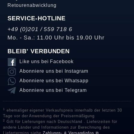
Retourenabwicklung
SERVICE-HOTLINE
+49 (0)201 / 559 718 6
Mo. - Sa.: 11.00 Uhr bis 19.00 Uhr
BLEIB' VERBUNDEN
Like uns bei Facebook
Abonniere uns bei Instagram
Abonniere uns bei Whatsapp
Abonniere uns bei Telegram
1
ehemaliger eigener Verkaufspreis innerhalb der letzten 30
Tage vor der Anwendung der Preisermäßigung
2
Gilt für Lieferungen nach Deutschland . Lieferzeiten für
andere Länder und Informationen zur Berechnung des
Liefertermins siehe
Zahlungs- & Versandinfos ⧉