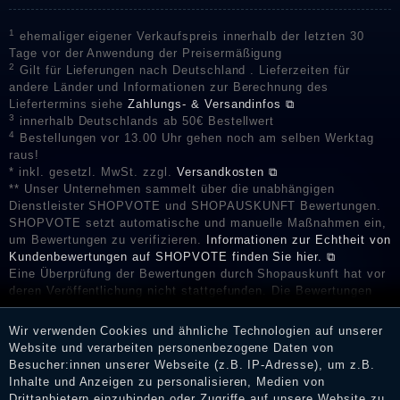
1
ehemaliger eigener Verkaufspreis innerhalb der letzten 30
Tage vor der Anwendung der Preisermäßigung
2
Gilt für Lieferungen nach Deutschland . Lieferzeiten für
andere Länder und Informationen zur Berechnung des
Liefertermins siehe
Zahlungs- & Versandinfos ⧉
3
innerhalb Deutschlands ab 50€ Bestellwert
4
Bestellungen vor 13.00 Uhr gehen noch am selben Werktag
raus!
* inkl. gesetzl. MwSt. zzgl.
Versandkosten ⧉
** Unser Unternehmen sammelt über die unabhängigen
Dienstleister SHOPVOTE und SHOPAUSKUNFT Bewertungen.
SHOPVOTE setzt automatische und manuelle Maßnahmen ein,
um Bewertungen zu verifizieren.
Informationen zur Echtheit von
Kundenbewertungen auf SHOPVOTE finden Sie hier. ⧉
Eine Überprüfung der Bewertungen durch Shopauskunft hat vor
deren Veröffentlichung nicht stattgefunden. Die Bewertungen
könnten von Verbrauchern stammen, die die Ware oder
Dienstleistungen gar nicht erworben oder genutzt haben. Nach
Wir verwenden Cookies und ähnliche Technologien auf unserer
Erhalt einer Benachrichtigungs-E-Mail können Händler die
Website und verarbeiten personenbezogene Daten von
Bewertungen verifizieren und über die erfolgte Verifizierung im
Besucher:innen unserer Webseite (z.B. IP-Adresse), um z.B.
Shop informieren.
Inhalte und Anzeigen zu personalisieren, Medien von
Drittanbietern einzubinden oder Zugriffe auf unsere Website zu