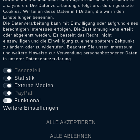
analysieren. Die Datenverarbeitung erfolgt erst durch gesetzte
Cookies. Wir teilen diese Daten mit Dritten, die wir in den
Impressum
Einstellungen benennen.
Die Datenverarbeitung kann mit Einwilligung oder aufgrund eines
berechtigten Interesses erfolgen. Die Zustimmung kann erteilt
oder abgelehnt werden. Es besteht das Recht, nicht
Daten­schutz­erklärung
einzuwilligen und die Einwilligung zu einem späteren Zeitpunkt
zu ändern oder zu widerrufen. Beachten Sie unser
Impressum
und weitere Hinweise zur Verwendung personenbezogener Daten
in unserer
Daten­schutz­erklärung
.
AGB
Essenziell
Statistik
Widerrufs­recht
Externe Medien
PayPal
Funktional
VERTRAG WIDERRUFEN
Weitere Einstellungen
Kontakt
ALLE AKZEPTIEREN
ALLE ABLEHNEN
© Copyright 2026 Dark Ages Glasche & Kuczwalska GbR