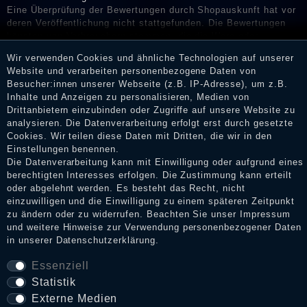
Eine Überprüfung der Bewertungen durch Shopauskunft hat vor
deren Veröffentlichung nicht stattgefunden. Die Bewertungen
könnten von Verbrauchern stammen, die die Ware oder
Dienstleistungen gar nicht erworben oder genutzt haben. Nach
Wir verwenden Cookies und ähnliche Technologien auf unserer
Erhalt einer Benachrichtigungs-E-Mail können Händler die
Website und verarbeiten personenbezogene Daten von
Bewertungen verifizieren und über die erfolgte Verifizierung im
Besucher:innen unserer Webseite (z.B. IP-Adresse), um z.B.
Shop informieren.
Inhalte und Anzeigen zu personalisieren, Medien von
Drittanbietern einzubinden oder Zugriffe auf unsere Website zu
analysieren. Die Datenverarbeitung erfolgt erst durch gesetzte
Cookies. Wir teilen diese Daten mit Dritten, die wir in den
Impressum
Einstellungen benennen.
Die Datenverarbeitung kann mit Einwilligung oder aufgrund eines
berechtigten Interesses erfolgen. Die Zustimmung kann erteilt
oder abgelehnt werden. Es besteht das Recht, nicht
Daten­schutz­erklärung
einzuwilligen und die Einwilligung zu einem späteren Zeitpunkt
zu ändern oder zu widerrufen. Beachten Sie unser
Impressum
und weitere Hinweise zur Verwendung personenbezogener Daten
in unserer
Daten­schutz­erklärung
.
AGB
Essenziell
Statistik
Widerrufs­recht
Externe Medien