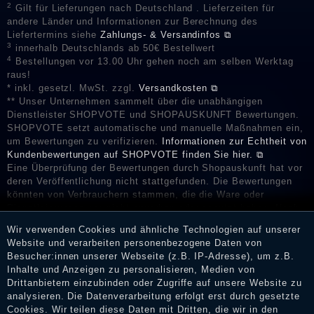
2
Gilt für Lieferungen nach Deutschland . Lieferzeiten für
andere Länder und Informationen zur Berechnung des
Liefertermins siehe
Zahlungs- & Versandinfos ⧉
3
innerhalb Deutschlands ab 50€ Bestellwert
4
Bestellungen vor 13.00 Uhr gehen noch am selben Werktag
raus!
* inkl. gesetzl. MwSt. zzgl.
Versandkosten ⧉
** Unser Unternehmen sammelt über die unabhängigen
Dienstleister SHOPVOTE und SHOPAUSKUNFT Bewertungen.
SHOPVOTE setzt automatische und manuelle Maßnahmen ein,
um Bewertungen zu verifizieren.
Informationen zur Echtheit von
Kundenbewertungen auf SHOPVOTE finden Sie hier. ⧉
Eine Überprüfung der Bewertungen durch Shopauskunft hat vor
deren Veröffentlichung nicht stattgefunden. Die Bewertungen
könnten von Verbrauchern stammen, die die Ware oder
Dienstleistungen gar nicht erworben oder genutzt haben. Nach
Erhalt einer Benachrichtigungs-E-Mail können Händler die
Wir verwenden Cookies und ähnliche Technologien auf unserer
Bewertungen verifizieren und über die erfolgte Verifizierung im
Website und verarbeiten personenbezogene Daten von
Shop informieren.
Besucher:innen unserer Webseite (z.B. IP-Adresse), um z.B.
Inhalte und Anzeigen zu personalisieren, Medien von
Drittanbietern einzubinden oder Zugriffe auf unsere Website zu
analysieren. Die Datenverarbeitung erfolgt erst durch gesetzte
Impressum
Cookies. Wir teilen diese Daten mit Dritten, die wir in den