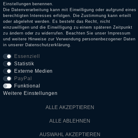
Einstellungen benennen.
Die Datenverarbeitung kann mit Einwilligung oder aufgrund eines
berechtigten Interesses erfolgen. Die Zustimmung kann erteilt
Daten­schutz­erklärung
oder abgelehnt werden. Es besteht das Recht, nicht
einzuwilligen und die Einwilligung zu einem späteren Zeitpunkt
zu ändern oder zu widerrufen. Beachten Sie unser
Impressum
und weitere Hinweise zur Verwendung personenbezogener Daten
AGB
in unserer
Daten­schutz­erklärung
.
Essenziell
Widerrufs­recht
Statistik
Externe Medien
PayPal
VERTRAG WIDERRUFEN
Funktional
Weitere Einstellungen
Kontakt
ALLE AKZEPTIEREN
© Copyright 2026 Dark Ages Glasche & Kuczwalska GbR
ALLE ABLEHNEN
AUSWAHL AKZEPTIEREN